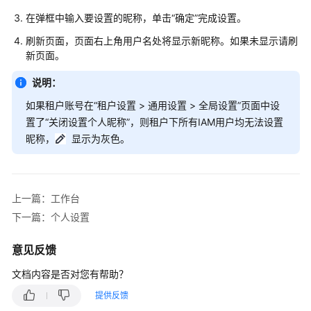
入
门
在弹框中输入要设置的昵称，单击
“确定”
完成设置。
刷新页面，页面右上角用户名处将显示新昵称。如果未显示请刷
用
新页面。
户
指
说明：
南
如果租户账号在
“
租户设置 > 通用设置 > 全局设置
”
页面中设
置了
“关闭设置个人昵称”
，则租户下所有IAM用户均无法设置
最
昵称，
显示为灰色。
佳
实
践
上一篇：工作台
API
下一篇：个人设置
参
考
意见反馈
常
文档内容是否对您有帮助？
见
问
提供反馈