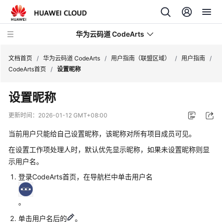
华为云码道 CodeArts
文档首页
/
华为云码道 CodeArts
/
用户指南（联盟区域）
/
用户指南
/
CodeArts首页
/
设置昵称
产
设置昵称
品
介
更新时间：
2026-01-12 GMT+08:00
绍
当前用户只能给自己设置昵称，该昵称对所有项目成员可见。
计
在设置工作项处理人时，默认优先显示昵称，如果未设置昵称则显
费
示用户名。
说
登录CodeArts首页，在导航栏中单击用户名
明
快
。
速
单击用户名后的
。