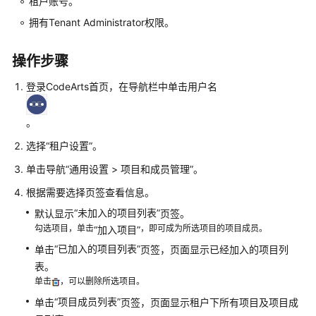
入
租户账号。
门
拥有Tenant Administrator权限。
用
操作步骤
户
指
登录CodeArts首页，在导航栏中单击用户名
南
。
最
佳
选择
“
租户设置
”
。
实
单击导航
“
通用设置
>
项目和成员管理
”
。
践
根据需要选择页签查看信息。
API
“未加入的项目列表”
默认显示
页签。
参
勾选项目，单击
，即可成为所选项目的项目成员。
“加入项目”
考
“已加入的项目列表”
单击
页签，页面显示已经加入的项目列
表。
常
单击
，可以删除所选项目。
见
问
“项目成员列表”
单击
页签，页面显示租户下所有项目及项目成