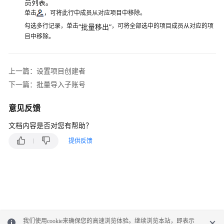
题
员列表。
单击
，可将此行中成员从对应项目中移除。
视
勾选多行记录，单击
，可将全部选中的项目成员从对应的项
“批量移出”
频
目中移除。
帮
助
上一篇：设置项目创建者
更
下一篇：批量导入子账号
多
文
意见反馈
档
文档内容是否对您有帮助？
用
提供反馈
户
指
南
（联
盟
区
域）
我们使用cookie来确保您的高速浏览体验。继续浏览本站，即表示