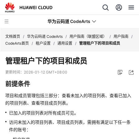
华为云码道 CodeArts
文档首页
/
华为云码道 CodeArts
/
用户指南（联盟区域）
/
用户指南
/
CodeArts首页
/
租户设置
/
通用设置
/
管理租户下的项目和成员
产
管理租户下的项目和成员
品
介
更新时间：
2026-01-12 GMT+08:00
绍
前提条件
计
项目和成员管理包括三部分：查看未加入的项目列表、查看已加入
费
的项目列表、查看项目成员列表。
说
明
已加入的项目列表对所有成员可见。
访问未加入的项目列表、项目成员列表，需拥有满足以下任一条
快
件的账号：
速