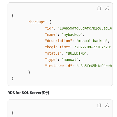
如
何
{
调
"backup"
:
{
用
"id"
:
"104b59afd83d4fc7b2c03ad14c4
API
"name"
:
"mybackup"
,
"description"
:
"manual backup"
,
API
"begin_time"
:
"2022-08-23T07:20:36
v3.1（推
"status"
:
"BUILDING"
,
荐）
"type"
:
"manual"
,
"instance_id"
:
"a8a5fc65b1a04ceb9d
API
}
v3（推
}
荐）
查
RDS for SQL Server实例：
询
API
版
{
本