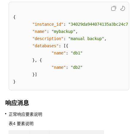
用
户
指
{
南
"instance_id"
:
"34029da944074135a3bc24c75b
（巴
"name"
:
"mybackup"
,
黎
"description"
:
"manual backup"
,
区
"databases"
:
[
{
域）
"name"
:
"db1"
}
,
{
API
"name"
:
"db2"
参
考
}
]
（巴
}
黎
区
域）
响应消息
正常响应要素说明
用
户
表4
要素说明
指