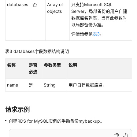
障
databases
否
Array of
只支持Microsoft SQL
排
objects
Server，局部备份的用户自建
除
数据库名列表，当有此参数时
以局部备份为准。
视
详情请参见
表3
。
频
帮
助
表3
databases字段数据结构说明
产
名称
是否
参数类型
说明
品
必选
术
语
name
是
String
用户自建数据库名。
更
多
请求示例
文
档
创建RDS for MySQL实例的手动备份mybackup。
用