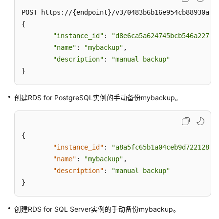
户
POST https://{endpoint}/v3/0483b6b16e954cb88930a360
指
{

南
"instance_id"
: 
"d8e6ca5a624745bcb546a227aa
（阿
布
"name"
: 
"mybackup"
,

扎
"description"
: 
"manual backup"
比
}
区
域）
创建RDS for PostgreSQL实例的手动备份mybackup。
API
参
考
{
(阿
"instance_id"
:
"a8a5fc65b1a04ceb9d72212891
布
"name"
:
"mybackup"
,
扎
"description"
:
"manual backup"
比
}
区
域)
创建RDS for SQL Server实例的手动备份mybackup。