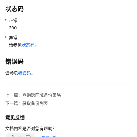
实
状态码
例
管
正常
理
200
异常
数
据
请参见
状态码
。
库
安
错误码
全
性
请参见
错误码
。
备
份
上一篇：查询跨区域备份策略
与
下一篇：获取备份列表
恢
复
意见反馈
设
文档内容是否对您有帮助？
置