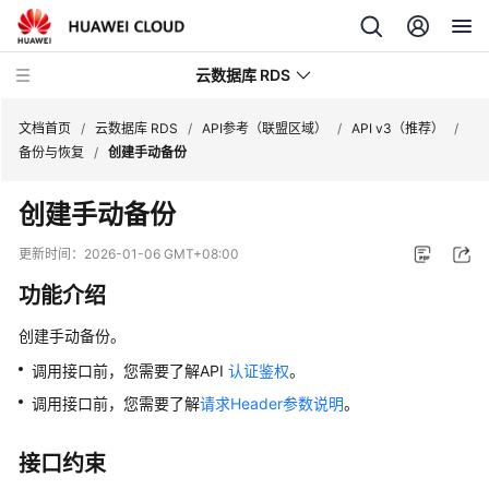
云数据库 RDS
文档首页
/
云数据库 RDS
/
API参考（联盟区域）
/
API v3（推荐）
/
备份与恢复
/
创建手动备份
创建手动备份
产
更新时间：
2026-01-06 GMT+08:00
品
功能介绍
介
绍
创建手动备份。
调用接口前，您需要了解API
认证鉴权
。
计
费
调用接口前，您需要了解
请求Header参数说明
。
说
明
接口约束