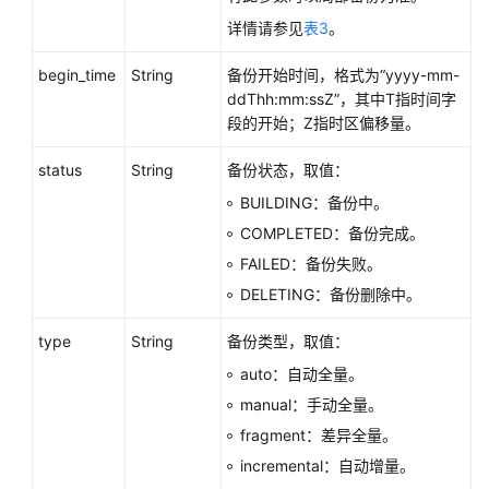
卡
详情请参见
表3
。
拉
区
begin_time
String
备份开始时间，格式为“yyyy-mm-
域）
ddThh:mm:ssZ”，其中T指时间字
段的开始；Z指时区偏移量。
API
参
status
String
备份状态，取值：
考
BUILDING：备份中。
（安
COMPLETED：备份完成。
卡
拉
FAILED：备份失败。
区
DELETING：备份删除中。
域）
type
String
备份类型，取值：
用
auto：自动全量。
户
manual：手动全量。
指
南
fragment：差异全量。
（联
incremental：自动增量。
盟