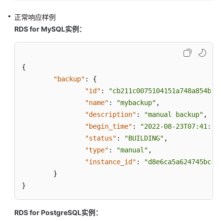
区
正常响应样例
域）
RDS for MySQL实例：
API
参
考
{
（联
"backup"
:
{
盟
"id"
:
"cb211c0075104151a748a854bc8
区
"name"
:
"mybackup"
,
域）
"description"
:
"manual backup"
,
"begin_time"
:
"2022-08-23T07:41:50
使
"status"
:
"BUILDING"
,
用
"type"
:
"manual"
,
前
必
"instance_id"
:
"d8e6ca5a624745bcb5
读
}
}
API
概
RDS for PostgreSQL实例：
览