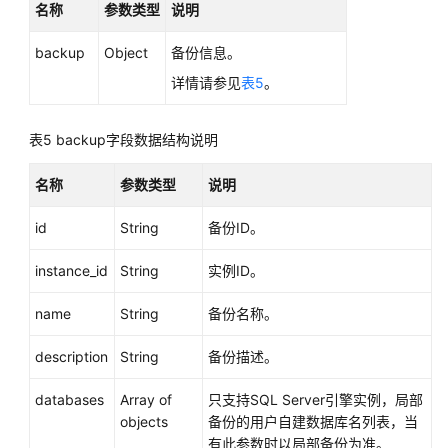
南
名称
参数类型
说明
（吉
隆
backup
Object
备份信息。
坡
详情请参见
表5
。
区
域）
表5
backup字段数据结构说明
API
参
名称
参数类型
说明
考
（吉
id
String
备份ID。
隆
坡
instance_id
String
实例ID。
区
域）
name
String
备份名称。
description
String
备份描述。
用
户
databases
Array of
只支持SQL Server引擎实例，局部
指
objects
备份的用户自建数据库名列表，当
南
有此参数时以局部备份为准。
（安