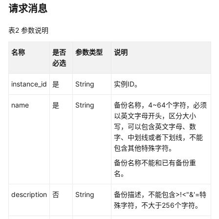
性
请求消息
能
白
表2
参数说明
皮
书
名称
是否
参数类型
说明
必选
API
参
instance_id
是
String
实例ID。
考
name
是
String
备份名称，4~64个字符，必须
SDK
以英文字母开头，区分大小
参
写，可以包含英文字母、数
考
字、中划线或者下划线，不能
包含其他特殊字符。
常
备份名称不能和已有备份重
见
名。
问
题
description
否
String
备份描述，不能包含>!<"&'=特
殊字符，不大于256个字符。
故