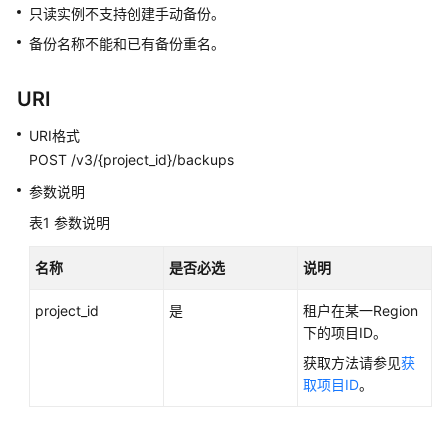
快
只读实例不支持创建手动备份。
速
备份名称不能和已有备份重名。
入
门
URI
内
URI格式
核
POST /v3/{project_id}/backups
介
绍
参数说明
表1
参数说明
用
户
名称
是否必选
说明
指
南
project_id
是
租户在某一Region
下的项目ID。
最
获取方法请参见
获
佳
取项目ID
。
实
践