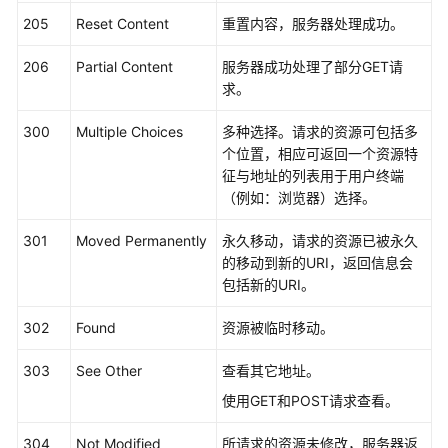
性
205
Reset Content
重置内容，服务器处理成功。
能
白
206
Partial Content
服务器成功处理了部分GET请
皮
求。
书
300
Multiple Choices
多种选择。请求的资源可包括多
API
个位置，相应可返回一个资源特
参
征与地址的列表用于用户终端
考
（例如：浏览器）选择。
SDK
301
Moved Permanently
永久移动，请求的资源已被永久
参
的移动到新的URI，返回信息会
考
包括新的URI。
常
302
Found
资源被临时移动。
见
问
303
See Other
查看其它地址。
题
使用GET和POST请求查看。
故
304
Not Modified
所请求的资源未修改，服务器返