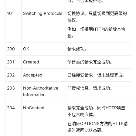
收，且仍未被拒绝。
快
速
101
Switching Protocols
切换协议。只能切换到更高级的
入
协议。
门
例如，切换到HTTP的新版本协
议。
内
核
200
OK
请求成功。
介
绍
201
Created
创建类的请求完全成功。
用
202
Accepted
已经接受请求，但未处理完成。
户
指
203
Non-Authoritative
非授权信息，请求成功。
南
Information
最
204
NoContent
请求完全成功，同时HTTP响应
佳
不包含响应体。
实
在响应OPTIONS方法的HTTP请
践
求时返回此状态码。