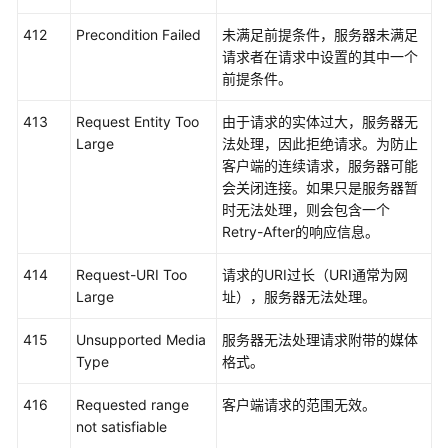
南
（吉
412
Precondition Failed
未满足前提条件，服务器未满足
隆
请求者在请求中设置的其中一个
坡
前提条件。
区
域）
413
Request Entity Too
由于请求的实体过大，服务器无
Large
法处理，因此拒绝请求。为防止
API
客户端的连续请求，服务器可能
参
会关闭连接。如果只是服务器暂
考
时无法处理，则会包含一个
（吉
Retry-After的响应信息。
隆
坡
414
Request-URI Too
请求的URI过长（URI通常为网
区
Large
址），服务器无法处理。
域）
415
Unsupported Media
服务器无法处理请求附带的媒体
用
Type
格式。
户
指
416
Requested range
客户端请求的范围无效。
南
not satisfiable
（安