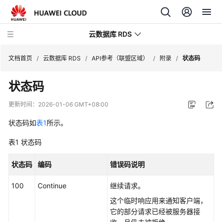
云数据库 RDS
文档首页
/
云数据库 RDS
/
API参考（联盟区域）
/
附录
/
状态码
状态码
更新时间：
2026-01-06 GMT+08:00
产
状态码如
表1
所示。
品
介
表1
状态码
绍
状态码
编码
错误码说明
计
费
100
Continue
继续请求。
说
这个临时响应用来通知客户端，
明
它的部分请求已经被服务器接