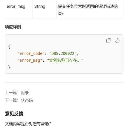
快
error_msg
String
提交任务异常时返回的错误描述信
速
息。
入
门
响应样例
内
核
{
介
绍
"error_code"
:
"DBS.200022"
,
"error_msg"
:
"实例名称已存在。"
用
}
户
指
南
上一篇：附录
最
下一篇：状态码
佳
实
意见反馈
践
文档内容是否对您有帮助？