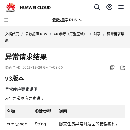
云数据库 RDS
文档首页
/
云数据库 RDS
/
API参考（联盟区域）
/
附录
/
异常请求结
果
异常请求结果
产
更新时间：
2025-12-26 GMT+08:00
品
v3版本
介
绍
异常响应要素说明
表1
异常响应要素说明
计
费
名称
参数类型
说明
说
明
error_code
String
提交任务异常时返回的错误编码。