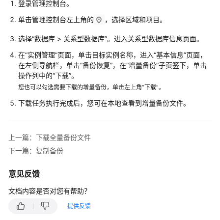
登录管理控制台。
快
速
单击管理控制台左上角的
，选择区域和项目。
入
门
选择
“
数据库
>
关系型数据库
”
。进入关系型数据库信息页面。
在
“实例管理”
页面，单击目标实例名称，进入“基本信息”页面，
内
在左侧导航栏，单击
“备份恢复”
，在
“增量备份”
子页签下，单击
核
操作列中的
“下载”
。
介
您也可以勾选需要下载的增量备份，单击左上角“下载”。
绍
下载任务执行完成后，您可在本地查看到增量备份文件。
用
户
指
上一篇：下载全量备份文件
南
下一篇：复制备份
最
意见反馈
佳
文档内容是否对您有帮助？
实
践
提供反馈