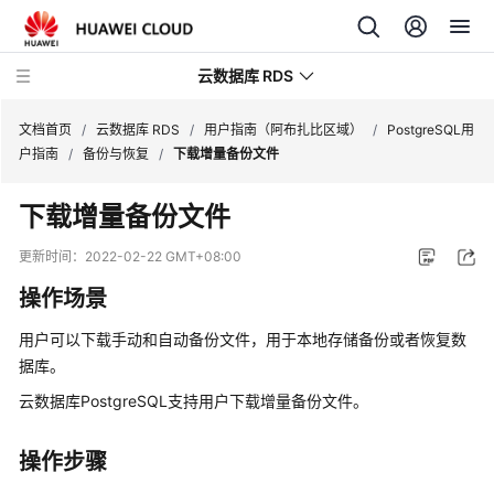
云数据库 RDS
文档首页
/
云数据库 RDS
/
用户指南（阿布扎比区域）
/
PostgreSQL用
户指南
/
备份与恢复
/
下载增量备份文件
下载增量备份文件
产
更新时间：
2022-02-22 GMT+08:00
品
操作场景
介
绍
用户可以下载手动和
自动备份
文件，用于本地存储备份或者恢复数
据库。
计
云数据库PostgreSQL支持用户下载
增量备份
文件。
费
说
明
操作步骤