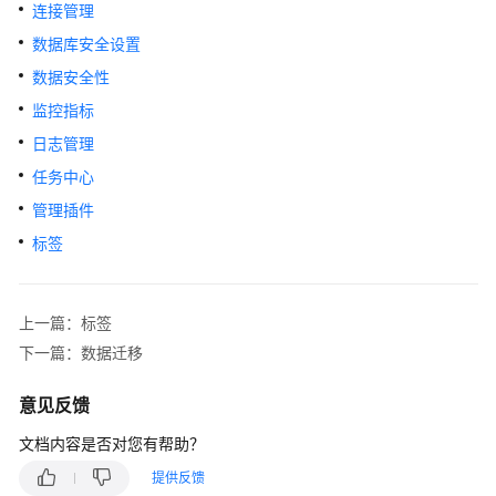
快
连接管理
速
数据库安全设置
入
数据安全性
门
监控指标
内
日志管理
核
任务中心
介
绍
管理插件
标签
用
户
指
上一篇：标签
南
下一篇：数据迁移
最
意见反馈
佳
实
文档内容是否对您有帮助？
践
提供反馈