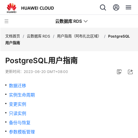
云数据库 RDS
文档首页
/
云数据库 RDS
/
用户指南（阿布扎比区域）
/
PostgreSQL
用户指南
PostgreSQL用户指南
产
更新时间：
2023-06-20 GMT+08:00
品
介
数据迁移
绍
实例生命周期
变更实例
计
费
只读实例
说
备份与恢复
明
参数模板管理