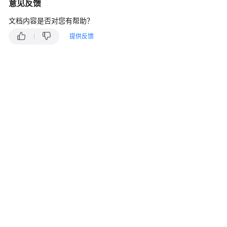
说
意见反馈
明
文档内容是否对您有帮助？
快
提供反馈
速
入
门
用
户
指
南
最
佳
实
践
开
发