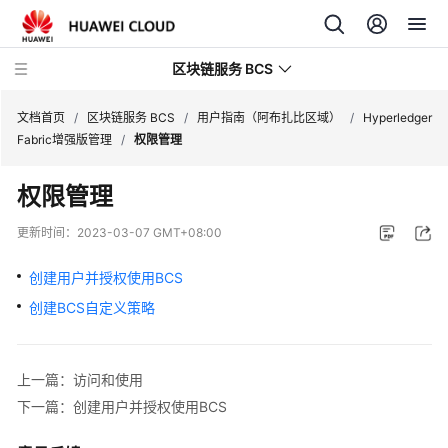
区块链服务 BCS
文档首页
/
区块链服务 BCS
/
用户指南（阿布扎比区域）
/
Hyperledger
Fabric增强版管理
/
权限管理
最
权限管理
新
动
更新时间：
2023-03-07 GMT+08:00
态
创建用户并授权使用BCS
产
创建BCS自定义策略
品
介
绍
上一篇：访问和使用
计
下一篇：创建用户并授权使用BCS
费