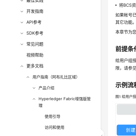
最佳实践
将BCS
开发指南
如果帐号已
API参考
其它功能
本章节为
SDK参考
常见问题
前提条
视频帮助
给用户组授
更多文档
限，请参见
用户指南（阿布扎比区域）
示例流
产品介绍
图1
给用户授
Hyperledger Fabric增强版管
理
使用引导
访问和使用