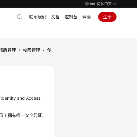
Intl-简体中文
联系我们
文档
控制台
登录
注册
ic增强版管理
/
权限管理
/
创
Identity and Access
让员工拥有唯一安全凭证，