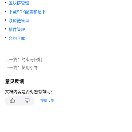
说
区块链管理
明
下载SDK配置和证书
快
联盟链管理
速
插件管理
入
合约仓库
门
用
上一篇：约束与限制
户
指
下一篇：使用引导
南
意见反馈
最
文档内容是否对您有帮助？
佳
实
提供反馈
践
开
发