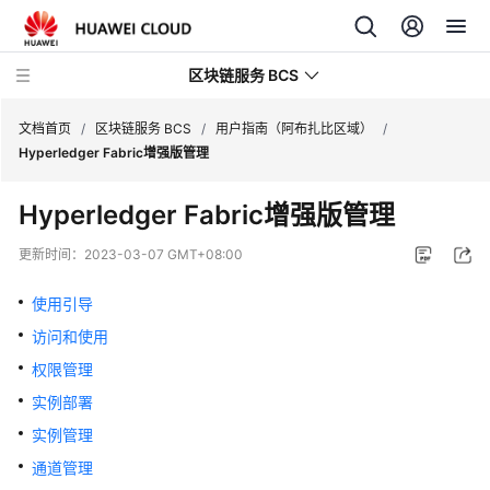
区块链服务 BCS
文档首页
/
区块链服务 BCS
/
用户指南（阿布扎比区域）
/
Hyperledger Fabric增强版管理
最
Hyperledger Fabric增强版管理
新
动
更新时间：
2023-03-07 GMT+08:00
态
使用引导
产
访问和使用
品
介
权限管理
绍
实例部署
实例管理
计
费
通道管理