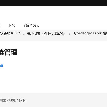
者
服务
了解华为云
块链服务 BCS
/
用户指南（阿布扎比区域）
/
Hyperledger Fabr
链管理
盟链
理
理
载SDK配置和证书