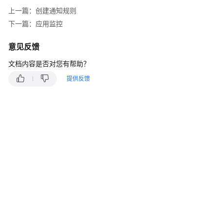
说
上一篇：创建通知规则
明
下一篇：应用监控
快
速
意见反馈
入
文档内容是否对您有帮助？
门
提供反馈
用
户
指
南
最
佳
实
践
API
参