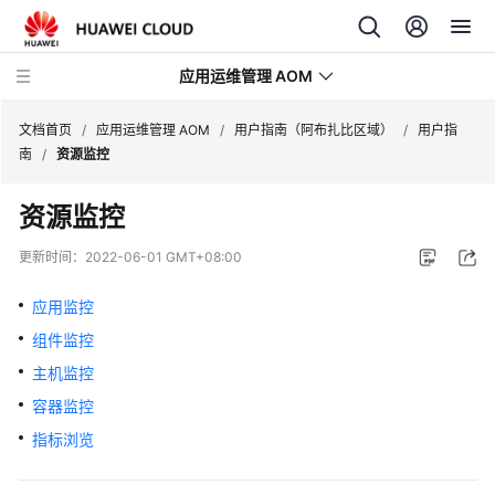
应用运维管理 AOM
文档首页
/
应用运维管理 AOM
/
用户指南（阿布扎比区域）
/
用户指
南
/
资源监控
最
资源监控
新
动
更新时间：
2022-06-01 GMT+08:00
态
应用监控
产
组件监控
品
介
主机监控
绍
容器监控
指标浏览
计
费