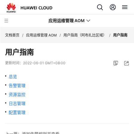
应用运维管理 AOM
文档首页
/
应用运维管理 AOM
/
用户指南（阿布扎比区域）
/
用户指南
用户指南
最
新
更新时间：
2022-06-01 GMT+08:00
动
态
总览
告警管理
产
品
资源监控
介
日志管理
绍
配置管理
计
费
上一篇：添加告警规则并查看