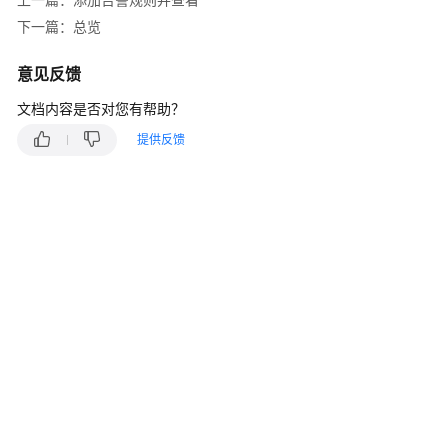
说
明
下一篇：总览
快
意见反馈
速
文档内容是否对您有帮助？
入
门
提供反馈
用
户
指
南
最
佳
实
践
API
参