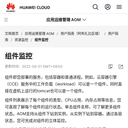
应用运维管理 AOM
文档首页
/
应用运维管理 AOM
/
用户指南（阿布扎比区域）
/
用户指
南
/
资源监控
/
组件监控
最
组件监控
新
动
更新时间：
2022-06-01 GMT+08:00
态
组件即您部署的服务，包括容器和普通进程。例如，云容器引擎
产
（CCE）服务中的工作负载（workload）可以是一个组件，同时直
品
接在虚机上运行的tomcat也可以是一个组件。
介
组件列表展示了每个组件的类型、CPU占用、内存占用等信息，您
绍
可直观了解每个组件的运行状态。单击组件名称，可了解更多组件
状态。AOM支持从组件下钻到实例，从实例下钻到容器。通过各层
计
状态，您可完成对组件的立体监控。
费