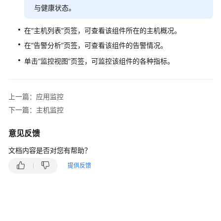
与健康状态。
更
多
在“主机列表”页签，可查看该组件所在的主机概况。
文
档
在“告警分析”页签，可查看该组件的告警情况。
单击“监控视图”页签，可监控该组件的各种指标。
用
户
指
上一篇：应用监控
南
下一篇：主机监控
（1.0）
（吉
意见反馈
隆
坡
文档内容是否对您有帮助？
区
域）
提供反馈
用
户
指
南