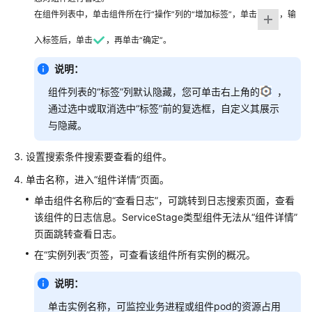
考
在组件列表中，单击组件所在行“操作”列的“增加标签”，单击
，输
SDK
入标签后，单击
，再单击“确定”。
参
考
说明：
组件列表的“标签”列默认隐藏，您可单击右上角的
，
常
通过选中或取消选中“标签”前的复选框，自定义其展示
见
与隐藏。
问
题
设置搜索条件搜索要查看的组件。
视
单击名称，进入“组件详情”页面。
频
单击组件名称后的“查看日志”，可跳转到日志搜索页面，查看
帮
该组件的日志信息。ServiceStage类型组件无法从“组件详情”
助
页面跳转查看日志。
AOM
在“实例列表”页签，可查看该组件所有实例的概况。
1.0
文
说明：
档
单击实例名称，可监控业务进程或组件pod的资源占用