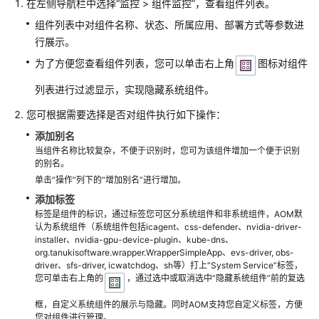
说
在左侧导航栏中选择“监控 > 组件监控”，查看组件列表。
明
组件列表中对组件名称、状态、所属应用、部署方式等参数进
行展示。
快
为了方便您查看组件列表，您可以单击右上角
图标对组件
速
入
列表进行过滤显示，实现隐藏系统组件。
门
您可根据需要选择是否对组件执行如下操作：
用
添加别名
户
当组件名称比较复杂，不便于识别时，您可为该组件增加一个便于识别
指
的别名。
南
单击“操作”列下的“增加别名”进行增加。
添加标签
最
标签是组件的标识，通过标签您可区分系统组件和非系统组件，AOM默
佳
认为系统组件（系统组件包括icagent、css-defender、nvidia-driver-
实
installer、nvidia-gpu-device-plugin、kube-dns、
org.tanukisoftware.wrapper.WrapperSimpleApp、evs-driver, obs-
践
driver、sfs-driver, icwatchdog、sh等）打上“System Service”标签，
您可单击右上角的
，通过选中或取消选中“隐藏系统组件”前的复选
API
参
框，自定义系统组件的展示与隐藏。同时AOM支持您自定义标签，方便
您对组件进行管理。