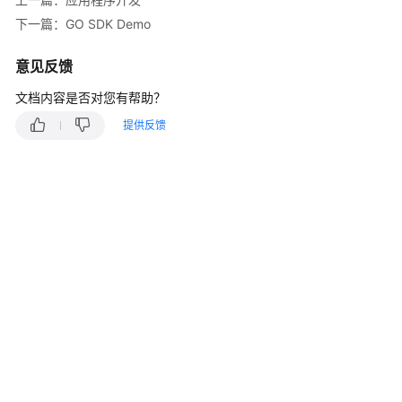
说
明
下一篇：GO SDK Demo
快
意见反馈
速
文档内容是否对您有帮助？
入
门
提供反馈
用
户
指
南
最
佳
实
践
开
发