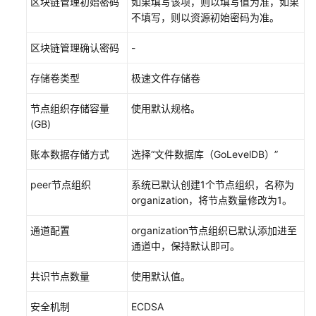
区块链管理初始密码
如果填写该项，则以填写值为准，如果
开
不填写，则以资源初始密码为准。
发
区块链管理确认密码
-
示
例
存储卷类型
极速文件存储卷
Demo
节点组织存储容量
使用默认规格。
(GB)
GO
SDK
账本数据存储方式
选择“文件数据库（GoLevelDB）”
Demo
peer节点组织
系统已默认创建1个节点组织，名称为
Java
organization，将节点数量修改为1。
SDK
Demo
通道配置
organization节点组织已默认添加进至
通道中，保持默认即可。
Gateway
Java
共识节点数量
使用默认值。
Demo
安全机制
ECDSA
REST