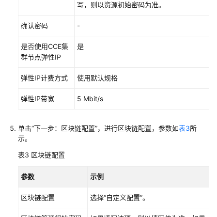
写，则以资源初始密码为准。
（阿
布
确认密码
-
扎
比
是否使用CCE集
是
区
群节点弹性IP
域）
弹性IP计费方式
使用默认规格
简
介
弹性IP带宽
5 Mbit/s
链
单击“下一步：区块链配置”，进行区块链配置，参数如
表3
所
代
示。
码
开
表3
区块链配置
发
参数
示例
应
用
区块链配置
选择“自定义配置”。
程
序