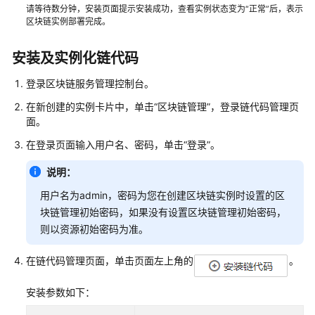
请等待数分钟，安装页面提示安装成功，查看实例状态变为“正常”后，表示
订
区块链实例部署完成。
记
录
安装及实例化链代码
登录区块链服务管理控制台。
通
用
在新创建的实例卡片中，单击“区块链管理”，登录链代码管理页
参
面。
考
在登录页面输入用户名、密码，单击“登录”。
责
说明：
任
用户名为admin，密码为您在创建区块链实例时设置的区
共
块链管理初始密码，如果没有设置区块链管理初始密码，
担
则以资源初始密码为准。
云
在链代码管理页面，单击页面左上角的
。
服
务
安装参数如下：
等
级