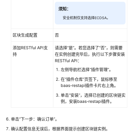
API
须知：
Demo
安全机制仅支持选择ECDSA。
Nodejs
SDK
区块生成配置
否
Demo
添加RESTful API支
请选择“是”。若您选择了“否”，则需要
区
持
在实例创建完毕后，执行以下步骤安装
块
RESTful API：
链
左侧导航栏选择“插件管理”。
中
间
在“插件仓库”页签下，鼠标移至
件
baas-restapi插件卡片右上角。
接
单击“安装”，选择已创建的区块链实
口
例，安装baas-restapi插件。
附
录
单击“下一步：确认订单”。
确认配置信息无误后，根据界面提示创建区块链实例。
修