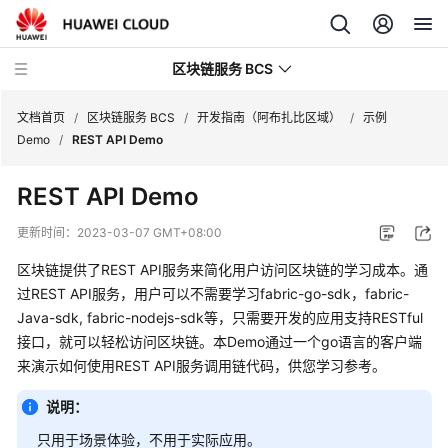
区块链服务 BCS
文档首页
/
区块链服务 BCS
/
开发指南（阿布扎比区域）
/
示例
Demo
/
REST API Demo
最
REST API Demo
新
动
更新时间：
2023-03-07 GMT+08:00
态
区块链提供了REST API服务来简化用户访问区块链的学习成本。通
产
过REST API服务，用户可以不需要学习fabric-go-sdk，fabric-
品
Java-sdk, fabric-nodejs-sdk等，只需要开发的应用支持RESTful
介
接口，就可以轻松访问区块链。本Demo通过一个go语言的客户端
绍
来演示如何使用REST API服务调用链代码，供您学习参考。
计
说明：
费
只用于场景体验，不用于实际应用。