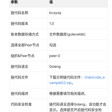
参数
值
协
议
链代码名称
bcsysq
（SLA）
链代码版本
1.0
白
皮
账本数据存储方式
文件数据库(goleveldb)
书
资
选择全部Peer节点
勾选
源
组织&Peer节点
peer-0
支
持
链代码语言
Golang
区
域
链代码文件
下载示例链代码文件：
chaincode_e
xample02.zip
。
系
统
链代码描述
根据需要填写相关描述。
权
限
代码安全检查
链代码语言选择Golang，该功能才会
显示。选择是否开启链代码安全检