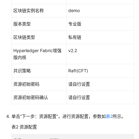
指
南
区块链实例名称
demo
API
版本类型
专业版
参
考
区块链类型
私有链
SDK
Hyperledger Fabric增强
v2.2
参
版内核
考
共识策略
Raft(CFT)
常
见
资源初始密码
请自行设置
问
资源初始密码确认
请自行设置
题
视
单击“下一步：资源配置”，进行资源配置，参数如
表2
所示。
频
帮
表2
资源配置
助