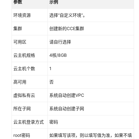
参数
示例
更
多
环境资源
选择“自定义环境”。
文
档
集群
创建新的CCE集群
可用区
请自行选择
用
户
云主机规格
4核/8GB
指
南
云主机个数
1
（阿
布
高可用
否
扎
比
虚拟私有云
系统自动创建VPC
区
域）
所在子网
系统自动创建子网
开
云主机登录方式
密码
发
指
root密码
如果填写该项，则以填写值为准，如果不填
南