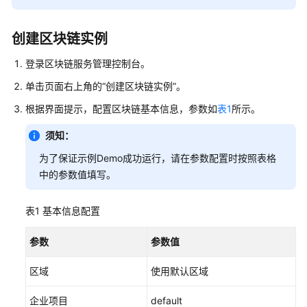
说
明
创建区块链实例
快
速
登录区块链服务管理控制台。
入
单击页面右上角的“创建区块链实例”。
门
根据界面提示，配置区块链基本信息，参数如
表1
所示。
用
须知：
户
指
为了保证示例Demo成功运行，请在参数配置时按照表格
南
中的参数值填写。
最
表1
基本信息配置
佳
实
参数
参数值
践
区域
使用默认区域
开
发
企业项目
default