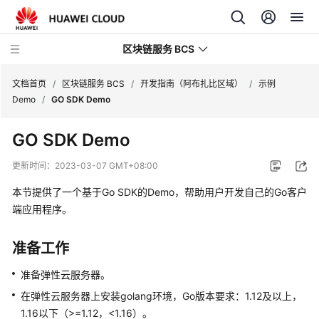
区块链服务 BCS
文档首页
/
区块链服务 BCS
/
开发指南（阿布扎比区域）
/
示例
Demo
/
GO SDK Demo
最
GO SDK Demo
新
动
更新时间：
2023-03-07 GMT+08:00
态
本节提供了一个基于Go SDK的Demo，帮助用户开发自己的Go客户
产
端应用程序。
品
介
准备工作
绍
准备弹性云服务器。
计
在弹性云服务器上安装golang环境，Go版本要求：1.12及以上，
费
1.16以下（>=1.12，<1.16）。