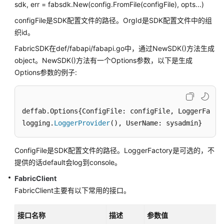
sdk, err = fabsdk.New(config.FromFile(configFile), opts...)
订
configFile是SDK配置文件的路径。OrgId是SDK配置文件中的组
记
织id。
录
FabricSDK在def/fabapi/fabapi.go中，通过NewSDK()方法生成
object。NewSDK()方法有一个Options参数，以下是生成
通
Options参数的例子:
用
参
考
deffab
.Options
{ConfigFile: configFile, LoggerFa

责
logging.
LoggerProvider
(), UserName: sysadmin}
任
共
ConfigFile是SDK配置文件的路径。LoggerFactory是可选的，不
担
提供的话default会log到console。
云
FabricClient
服
FabricClient主要有以下常用的接口。
务
等
接口名称
描述
参数值
级