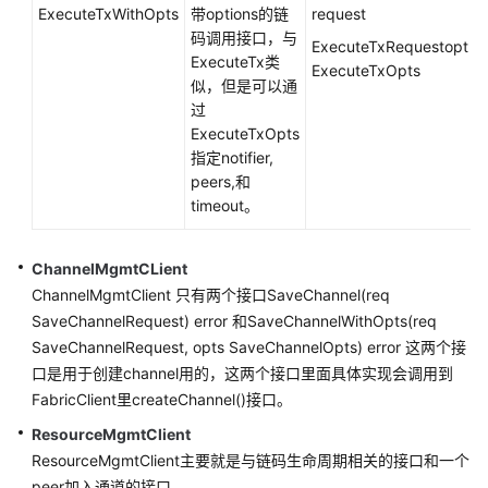
ExecuteTxWithOpts
带options的链
request
T
码调用接口，与
ExecuteTxRequestopt
e
ExecuteTx类
ExecuteTxOpts
似，但是可以通
过
ExecuteTxOpts
指定notifier,
peers,和
timeout。
ChannelMgmtCLient
ChannelMgmtClient 只有两个接口SaveChannel(req
SaveChannelRequest) error 和SaveChannelWithOpts(req
SaveChannelRequest, opts SaveChannelOpts) error 这两个接
口是用于创建channel用的，这两个接口里面具体实现会调用到
FabricClient里createChannel()接口。
ResourceMgmtClient
ResourceMgmtClient主要就是与链码生命周期相关的接口和一个
peer加入通道的接口。