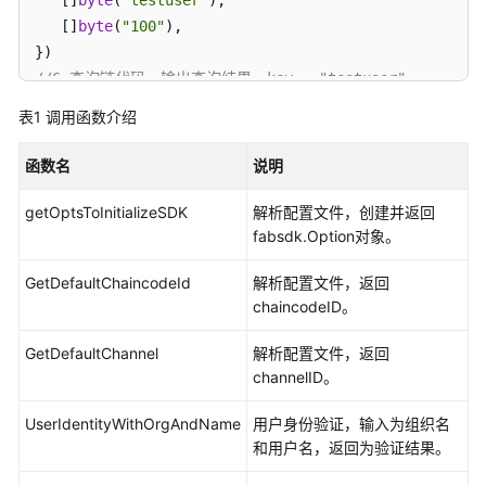
   []
byte
(
"100"
),

//6.查询链代码，输出查询结果，key = "testuser" 
query(
"query"
,

表1
调用函数介绍
[][]
byte
{

[]
byte
(
"testuser"
),

函数名
说明
})
getOptsToInitializeSDK
解析配置文件，创建并返回
fabsdk.Option对象。
GetDefaultChaincodeId
解析配置文件，返回
chaincodeID。
GetDefaultChannel
解析配置文件，返回
channelID。
UserIdentityWithOrgAndName
用户身份验证，输入为组织名
和用户名，返回为验证结果。