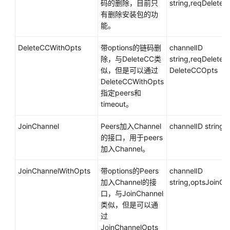
码的删除，目前只
string,reqDelete
有删除安装包的功
能。
DeleteCCWithOpts
带options的链码删
channelID
除，与DeleteCC类
string,reqDelete
似，但是可以通过
DeleteCCOpts
DeleteCCWithOpts
指定peers和
timeout。
JoinChannel
Peers加入Channel
channelID string
的接口，用于peers
加入Channel。
JoinChannelWithOpts
带options的Peers
channelID
加入Channel的接
string,optsJoinC
口，与JoinChannel
类似，但是可以通
过
JoinChannelOpts