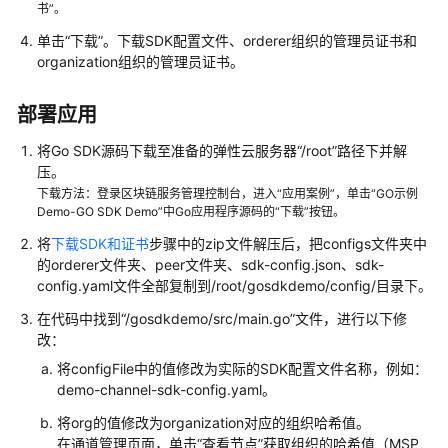
书”。
更
单击“下载”。下载SDK配置文件、orderer组织的管理员证书和
多
organization组织的管理员证书。
文
档
部署应用
用
将Go SDK源码下载至准备的弹性云服务器“/root”路径下并解
户
压。
指
下载方法：登录区块链服务管理控制台，进入“应用案例”，单击“GO示例
南
Demo-GO SDK Demo”中Go应用程序源码的“下载”按钮。
（阿
将
下载SDK和证书
步骤中的zip文件解压后，把configs文件夹中
布
的orderer文件夹、peer文件夹、sdk-config.json、sdk-
扎
config.yaml文件全部复制到/root/gosdkdemo/config/目录下。
比
区
在代码中找到“/gosdkdemo/src/main.go”文件，进行以下修
域）
改：
将configFile中的值修改为实际的SDK配置文件名称，例如：
开
demo-channel-sdk-config.yaml。
发
将org的值修改为organization对应的组织哈希值。
指
在通道管理页面，单击“查看节点”获取组织的哈希值（MSP
南