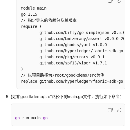
开
module main  

发
go 1.15

// 指定导入的依赖包及其版本

示
require ( 

例
        github.com/bitly/go-simplejson v0.5.0 

Demo
        github.com/bmizerany/assert v0.0.0-2016
        github.com/ghodss/yaml v1.0.0 

        github.com/hyperledger/fabric-sdk-go v1
GO
        github.com/pkg/errors v0.9.1 

SDK
        github.com/spf13/viper v1.7.1 

Demo
)  

// 以项目路径为/root/gosdkdemo/src为例 

Java
replace github.com/hyperledger/fabric-sdk-go =>
SDK
Demo
找到
“gosdkdemo/src”
路径下的main.go文件，执行如下命令：
Gateway
Java
Demo
go
 run main.
go
REST