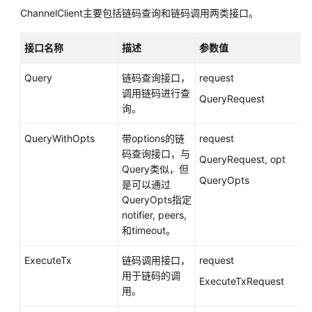
ChannelClient主要包括链码查询和链码调用两类接口。
接口名称
描述
参数值
Query
链码查询接口，
request
[
调用链码进行查
QueryRequest
询。
QueryWithOpts
带options的链
request
[
码查询接口，与
QueryRequest, opt
Query类似，但
QueryOpts
是可以通过
QueryOpts指定
notifier, peers,
和timeout。
ExecuteTx
链码调用接口，
request
T
用于链码的调
ExecuteTxRequest
e
用。