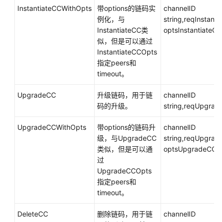
InstantiateCCWithOpts
带options的链码实
channelID
例化，与
string,reqInstant
InstantiateCC类
optsInstantiateC
似，但是可以通过
InstantiateCCOpts
指定peers和
timeout。
UpgradeCC
升级链码，用于链
channelID
码的升级。
string,reqUpgra
UpgradeCCWithOpts
带options的链码升
channelID
级，与UpgradeCC
string,reqUpgrad
类似，但是可以通
optsUpgradeCCO
过
UpgradeCCOpts
指定peers和
timeout。
DeleteCC
删除链码，用于链
channelID