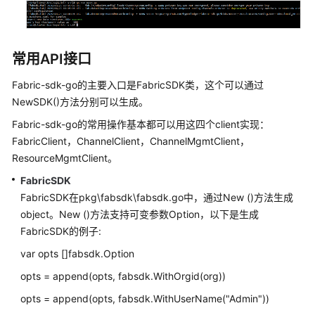
API
Demo
常用API接口
Nodejs
SDK
Fabric-sdk-go的主要入口是FabricSDK类，这个可以通过
Demo
NewSDK()方法分别可以生成。
Fabric-sdk-go的常用操作基本都可以用这四个client实现：
区
FabricClient，ChannelClient，ChannelMgmtClient，
块
链
ResourceMgmtClient。
中
FabricSDK
间
FabricSDK在pkg\fabsdk\fabsdk.go中，通过New ()方法生成
件
object。New ()方法支持可变参数Option，以下是生成
接
FabricSDK的例子:
口
var opts []fabsdk.Option
附
opts = append(opts, fabsdk.WithOrgid(org))
录
opts = append(opts, fabsdk.WithUserName("Admin"))
修