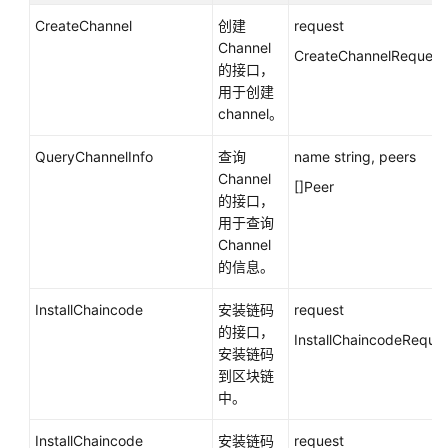
协
CreateChannel
创建
request
议
Channel
CreateChannelRequest
（SLA）
的接口，
用于创建
白
channel。
皮
书
QueryChannelInfo
查询
name string, peers
资
Channel
[]Peer
源
的接口，
用于查询
支
Channel
持
的信息。
区
域
InstallChaincode
安装链码
request
的接口，
InstallChaincodeReque
系
安装链码
统
到区块链
权
中。
限
InstallChaincode
安装链码
request