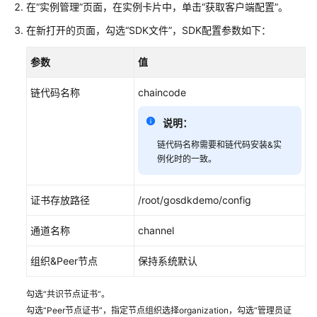
指
在“实例管理”页面，在实例卡片中，单击“获取客户端配置”。
南
在新打开的页面，勾选“SDK文件”，SDK配置参数如下：
API
参数
值
参
考
链代码名称
chaincode
SDK
说明：
参
考
链代码名称需要和链代码安装&实
例化时的一致。
常
见
证书存放路径
/root/gosdkdemo/config
问
题
通道名称
channel
视
组织&Peer节点
保持系统默认
频
帮
勾选“共识节点证书”。
助
勾选“Peer节点证书”，指定节点组织选择organization，勾选“管理员证