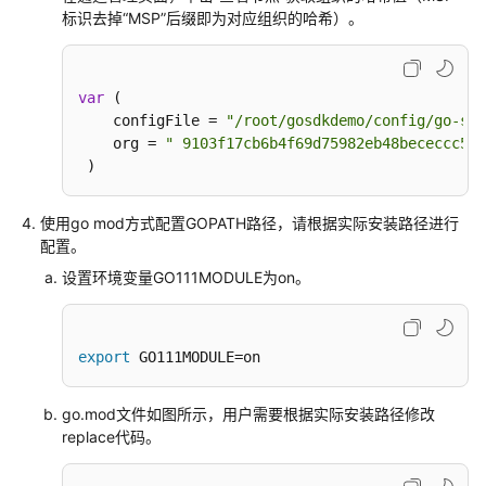
标识去掉“MSP”后缀即为对应组织的哈希）。
（阿
布
扎
比
var
 (    

区
    configFile = 
"/root/gosdkdemo/config/go-sdk
域）
    org = 
" 9103f17cb6b4f69d75982eb48bececcc51a
 )
简
介
使用go mod方式配置GOPATH路径，请根据实际安装路径进行
配置。
链
设置环境变量GO111MODULE为on。
代
码
开
export
 GO111MODULE=on
发
应
go.mod文件如图所示，用户需要根据实际安装路径修改
用
replace代码。
程
序