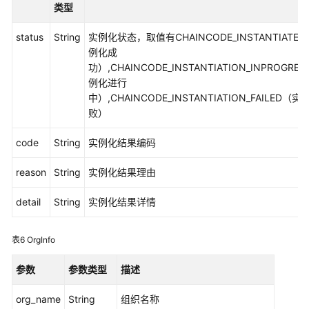
类型
（阿
布
status
String
实例化状态，取值有CHAINCODE_INSTANTIATE
扎
例化成
比
功）,CHAINCODE_INSTANTIATION_INPROGRE
区
例化进行
域）
中）,CHAINCODE_INSTANTIATION_FAILED（
败）
简
介
code
String
实例化结果编码
链
reason
String
实例化结果理由
代
码
detail
String
实例化结果详情
开
发
表6
OrgInfo
应
参数
参数类型
描述
用
程
org_name
String
组织名称
序