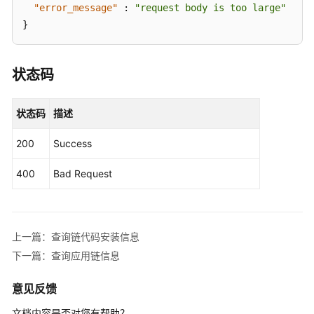
"error_message"
:
"request body is too large"
指
}
定
链
码
状态码
版
本
信
状态码
描述
息
200
Success
查
询
400
Bad Request
链
代
码
安
上一篇：查询链代码安装信息
装
下一篇：查询应用链信息
信
息
意见反馈
查
文档内容是否对您有帮助？