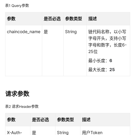
说
表1
Query参数
明
参数
是否必选
参数类型
描述
快
速
chaincode_name
是
String
链代码名称，以小写
入
字母开头，支持小写
门
字母和数字，长度6-
25位
用
最小长度：
6
户
指
最大长度：
25
南
最
请求参数
佳
实
表2
请求Header参数
践
参数
是否必选
参数类型
描述
开
发
X-Auth-
是
String
用户Token