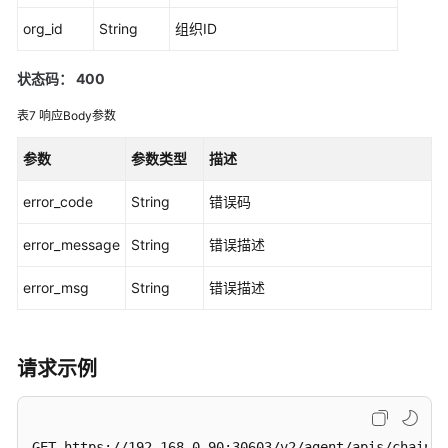
开
org_id
String
组织ID
发
状态码： 400
示
例
表7
响应Body参数
Demo
参数
参数类型
描述
区
块
error_code
String
错误码
链
中
error_message
String
错误描述
间
error_msg
件
String
错误描述
接
口
请求示例
概
述
链
GET https://192.168.0.90:30603/v2/agent/apis/chainco