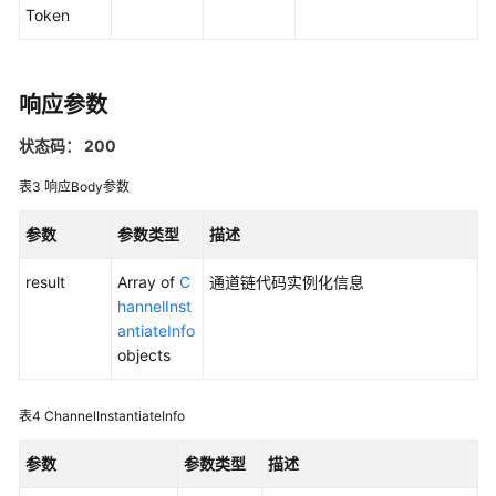
指
Token
南
API
参
响应参数
考
状态码： 200
SDK
表3
响应Body参数
参
考
参数
参数类型
描述
常
result
Array of
C
通道链代码实例化信息
见
hannelInst
问
antiateInfo
题
objects
视
表4
ChannelInstantiateInfo
频
帮
参数
参数类型
描述
助