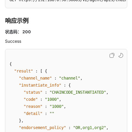
代
码
调
响应示例
用
状态码： 200
链
Success
代
码
管
{
理
"result"
:
[
{
"channel_name"
获
:
"channel"
,
取
"instantiate_info"
:
{
Token
"status"
:
"CHAINCODE_INSTANTIATED"
,
"code"
:
"1000"
,
安
"reason"
:
"1000"
,
装
"detail"
:
""
链
}
,
代
"endorsement_policy"
:
"OR,org1,org2"
,
码