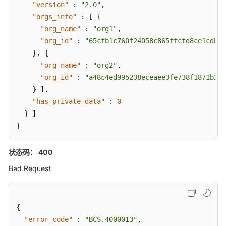
"version"
:
"2.0"
,
"orgs_info"
:
[
{
实
"org_name"
:
"org1"
,
例
"org_id"
:
"65cfb1c760f24058c865ffcfd8ce1cdb69
化
}
,
{
链
"org_name"
代
:
"org2"
,
码
"org_id"
:
"a48c4ed995238eceaee3fe738f1871b2e5
}
]
,
获
"has_private_data"
:
0
取
}
]
安
}
装
的
状态码： 400
链
码
Bad Request
列
表
{
查
"error_code"
:
"BCS.4000013"
,
询