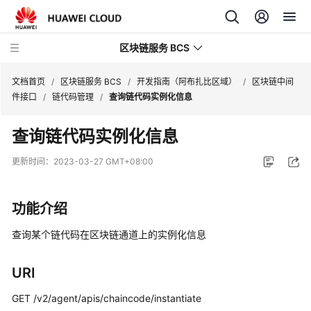
区块链服务 BCS
文档首页
/
区块链服务 BCS
/
开发指南（阿布扎比区域）
/
区块链中间
件接口
/
链代码管理
/
查询链代码实例化信息
最
查询链代码实例化信息
新
动
更新时间：
2023-03-27 GMT+08:00
态
产
功能介绍
品
介
查询某个链代码在区块链通道上的实例化信息
绍
URI
计
费
GET /v2/agent/apis/chaincode/instantiate