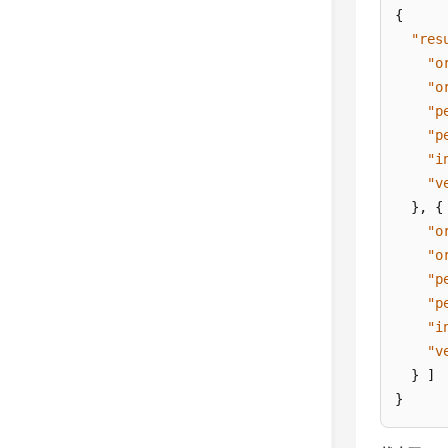
{
"res
"o
"o
"p
"p
"i
"v
}
,
{
"o
"o
"p
"p
"i
"v
}
]
}