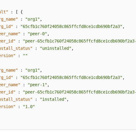
ult"
:
[
{
rg_name"
:
"org1"
,
rg_id"
:
"65cfb1c760f24058c865ffcfd8ce1cdb690bf2a3"
,
eer_name"
:
"peer-0"
,
eer_id"
:
"peer-65cfb1c760f24058c865ffcfd8ce1cdb690bf2a3
nstall_status"
:
"uninstalled"
,
ersion"
:
""
rg_name"
:
"org1"
,
rg_id"
:
"65cfb1c760f24058c865ffcfd8ce1cdb690bf2a3"
,
eer_name"
:
"peer-1"
,
eer_id"
:
"peer-65cfb1c760f24058c865ffcfd8ce1cdb690bf2a3
nstall_status"
:
"installed"
,
ersion"
:
"1.0"