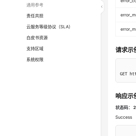
error_c
通用参考
error_
责任共担
云服务等级协议（SLA）
error_
白皮书资源
支持区域
请求示
系统权限
GET ht
响应示
状态码： 2
Success