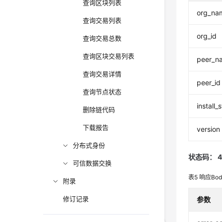
查询区块列表
org_na
查询交易列表
org_id
查询交易总数
查询区块交易列表
peer_n
查询交易详情
peer_id
查询节点状态
install_
删除链代码
下载报告
version
分布式身份
状态码： 4
可信数据交换
表5
响应Bo
附录
修订记录
参数