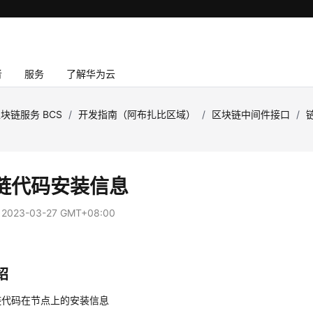
者
服务
了解华为云
块链服务 BCS
/
开发指南（阿布扎比区域）
/
区块链中间件接口
/
链代码安装信息
：
2023-03-27 GMT+08:00
绍
链代码在节点上的安装信息