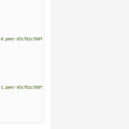
-0.peer-65cfb1c760f24058c865ffcfd8ce1cdb690bf2a3.default
-1.peer-65cfb1c760f24058c865ffcfd8ce1cdb690bf2a3.default