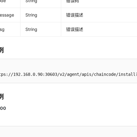
ode
String
错误码
message
String
错误描述
msg
String
错误描述
例
tps://192.168.0.90:30603/v2/agent/apis/chaincode/install
例
00