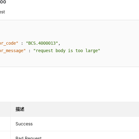
00
est
or_code"
:
"BCS.4000013"
,
or_message"
:
"request body is too large"
描述
Success
Bad Request