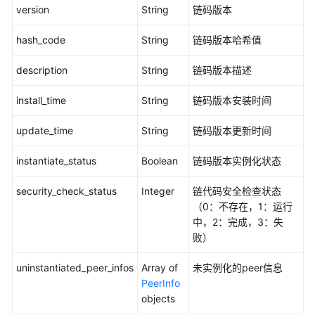
version
String
链码版本
更
多
hash_code
String
链码版本哈希值
文
档
description
String
链码版本描述
用
install_time
String
链码版本安装时间
户
指
update_time
String
链码版本更新时间
南
（阿
instantiate_status
Boolean
链码版本实例化状态
布
扎
security_check_status
Integer
链代码安全检查状态
比
（0：不存在，1：运行
区
中，2：完成，3：失
域）
败）
uninstantiated_peer_infos
Array of
未实例化的peer信息
开
PeerInfo
发
objects
指
南