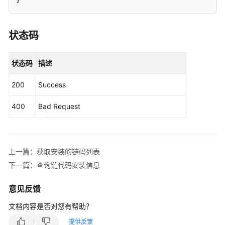
指
定
链
状态码
码
版
状态码
描述
本
信
200
Success
息
400
Bad Request
查
询
链
代
上一篇：获取安装的链码列表
码
安
下一篇：查询链代码安装信息
装
信
意见反馈
息
文档内容是否对您有帮助？
查
提供反馈