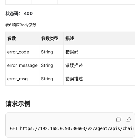
开
发
状态码： 400
表6
响应Body参数
示
例
参数
参数类型
描述
Demo
error_code
String
错误码
区
块
error_message
String
错误描述
链
中
error_msg
String
错误描述
间
件
接
请求示例
口
概
述
GET https://192.168.0.90:30603/v2/agent/apis/chainco
链