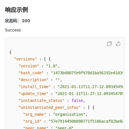
代
响应示例
码
调
状态码： 200
用
Success
链
代
码
{
管
"versions"
:
[
{
理
"version"
:
"1.0"
,
"hash_code"
:
"1473b4807fe9f970d1ba56192e41d39c7
获
"description"
:
""
,
取
"install_time"
:
"2021-01-11T11:27:12.093454567+
Token
"update_time"
:
"2021-01-11T11:27:12.093454789+0
"instantiate_status"
:
false
,
安
"uninstantiated_peer_infos"
:
[
{
装
"org_name"
:
"organization"
,
链
"org_id"
代
:
"57e7914450b098771f5106acaf02be8a61
码
"peer_name"
:
"peer-0"
,