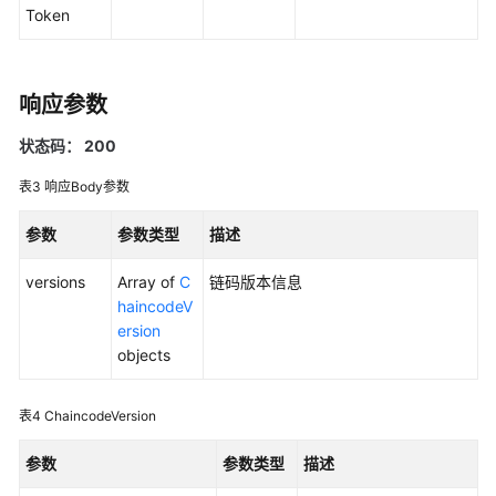
指
Token
南
API
参
响应参数
考
状态码： 200
SDK
表3
响应Body参数
参
考
参数
参数类型
描述
常
versions
Array of
C
链码版本信息
见
haincodeV
问
ersion
题
objects
视
表4
ChaincodeVersion
频
帮
参数
参数类型
描述
助