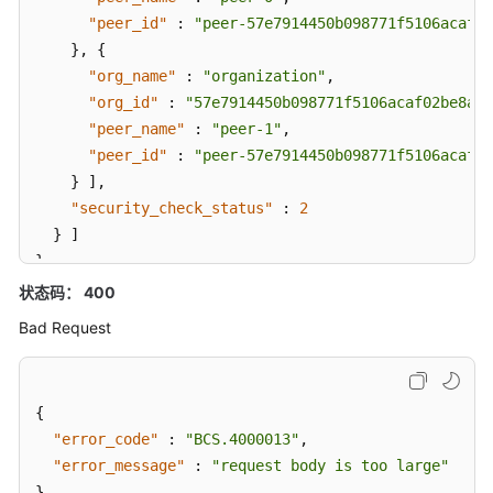
"peer_id"
:
"peer-57e7914450b098771f5106acaf02
实
}
,
{
例
"org_name"
:
"organization"
,
化
"org_id"
:
"57e7914450b098771f5106acaf02be8a61
链
"peer_name"
:
"peer-1"
,
代
"peer_id"
:
"peer-57e7914450b098771f5106acaf02
码
}
]
,
"security_check_status"
:
2
获
}
]
取
}
安
装
状态码： 400
的
Bad Request
链
码
列
表
{
"error_code"
:
"BCS.4000013"
,
查
"error_message"
:
"request body is too large"
询
}