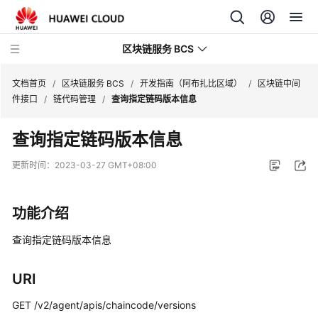
区块链服务 BCS
文档首页
/
区块链服务 BCS
/
开发指南（阿布扎比区域）
/
区块链中间
件接口
/
链代码管理
/
查询指定链码版本信息
最
查询指定链码版本信息
新
动
更新时间：
2023-03-27 GMT+08:00
态
产
功能介绍
品
介
查询指定链码版本信息
绍
URI
计
费
GET /v2/agent/apis/chaincode/versions