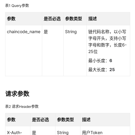
说
表1
Query参数
明
参数
是否必选
参数类型
描述
快
速
chaincode_name
是
String
链代码名称，以小写
入
字母开头，支持小写
门
字母和数字，长度6-
25位
用
最小长度：
6
户
指
最大长度：
25
南
最
请求参数
佳
实
表2
请求Header参数
践
参数
是否必选
参数类型
描述
开
发
X-Auth-
是
String
用户Token