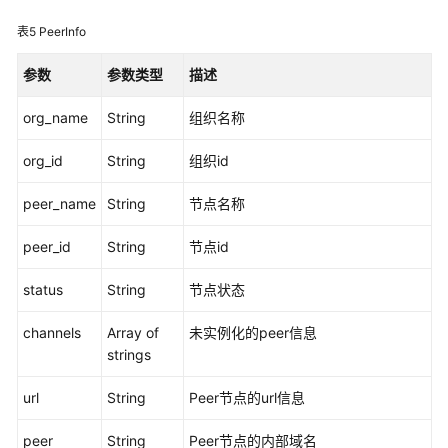
（阿
表5
PeerInfo
布
扎
参数
参数类型
描述
比
区
org_name
String
组织名称
域）
org_id
String
组织id
简
介
peer_name
String
节点名称
链
peer_id
String
节点id
代
status
码
String
节点状态
开
channels
Array of
未实例化的peer信息
发
strings
应
url
String
Peer节点的url信息
用
程
peer
String
Peer节点的内部域名
序