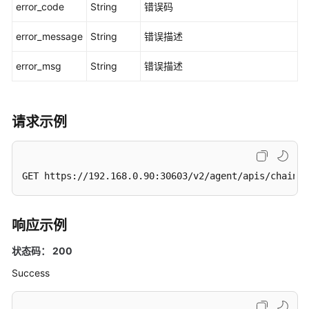
error_code
String
错误码
指
定
error_message
String
错误描述
链
码
error_msg
String
错误描述
版
本
信
息
请求示例
查
询
GET https://192.168.0.90:30603/v2/agent/apis/chainco
链
代
码
响应示例
安
装
状态码： 200
信
息
Success
查