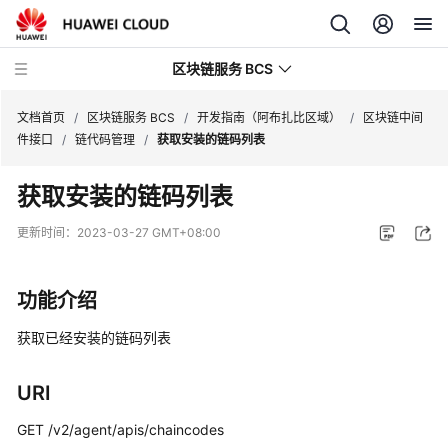
区块链服务 BCS
文档首页
/
区块链服务 BCS
/
开发指南（阿布扎比区域）
/
区块链中间
件接口
/
链代码管理
/
获取安装的链码列表
最
获取安装的链码列表
新
动
更新时间：
2023-03-27 GMT+08:00
态
产
功能介绍
品
介
获取已经安装的链码列表
绍
URI
计
费
GET /v2/agent/apis/chaincodes