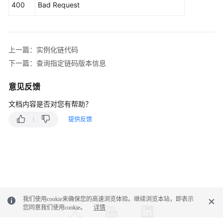
询
400
Bad Request
区
块
交
易
上一篇：实例化链代码
列
下一篇：查询指定链码版本信息
表
意见反馈
查
询
文档内容是否对您有帮助？
交
提供反馈
易
详
情
查
询
节
我们使用cookie来确保您的高速浏览体验。继续浏览本站，即表示
点
您同意我们使用cookie。
详情
状