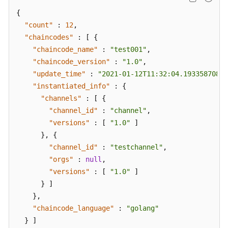
询
{
链
"count"
:
12
,
代
"chaincodes"
:
[
{
码
"chaincode_name"
:
"test001"
,
实
"chaincode_version"
例
:
"1.0"
,
化
"update_time"
:
"2021-01-12T11:32:04.193358708+0
信
"instantiated_info"
:
{
息
"channels"
:
[
{
"channel_id"
:
"channel"
,
查
"versions"
:
[
"1.0"
]
询
}
,
{
应
"channel_id"
:
"testchannel"
,
用
"orgs"
:
null
,
链
"versions"
:
[
"1.0"
]
信
}
]
息
}
,
"chaincode_language"
:
"golang"
查
}
]
询