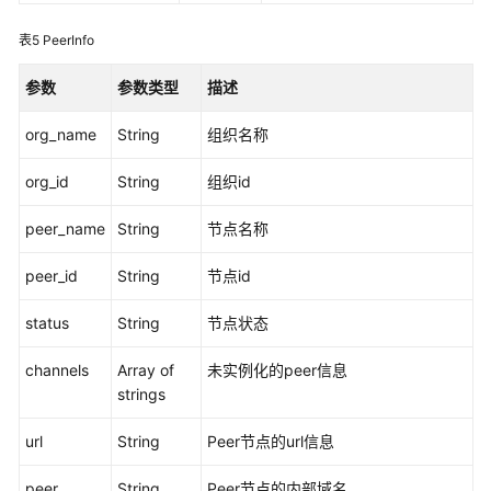
（阿
表5
PeerInfo
布
扎
参数
参数类型
描述
比
区
org_name
String
组织名称
域）
org_id
String
组织id
简
介
peer_name
String
节点名称
链
peer_id
String
节点id
代
码
status
String
节点状态
开
发
channels
Array of
未实例化的peer信息
strings
应
用
url
String
Peer节点的url信息
程
peer
序
String
Peer节点的内部域名