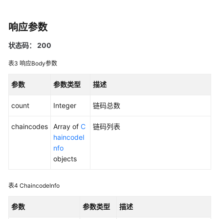
指
南
响应参数
API
参
状态码： 200
考
表3
响应Body参数
SDK
参数
参数类型
描述
参
考
count
Integer
链码总数
常
chaincodes
Array of
C
链码列表
见
haincodeI
问
nfo
题
objects
视
表4
ChaincodeInfo
频
帮
参数
参数类型
描述
助