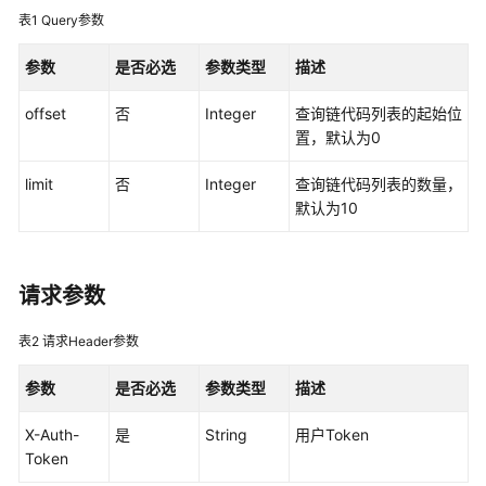
说
表1
Query参数
明
参数
是否必选
参数类型
描述
快
速
offset
否
Integer
查询链代码列表的起始位
入
置，默认为0
门
limit
否
Integer
查询链代码列表的数量，
用
默认为10
户
指
南
请求参数
最
佳
表2
请求Header参数
实
参数
是否必选
参数类型
描述
践
X-Auth-
是
String
用户Token
开
Token
发