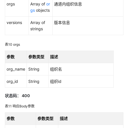
orgs
Array of
or
通道内组织信息
gs
objects
实
例
versions
Array of
版本信息
化
strings
链
代
码
表10
orgs
获
参数
参数类型
描述
取
org_name
String
安
组织名
装
org_id
String
组织id
的
链
码
状态码： 400
列
表11
响应Body参数
表
参数
参数类型
描述
查
询