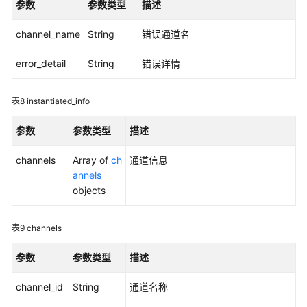
参数
参数类型
描述
代
码
channel_name
String
错误通道名
调
用
error_detail
String
错误详情
链
表8
instantiated_info
代
码
参数
参数类型
描述
管
理
channels
Array of
ch
通道信息
annels
获
objects
取
Token
表9
channels
安
参数
参数类型
描述
装
链
channel_id
String
通道名称
代
码