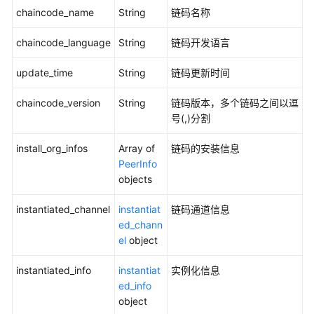
chaincode_name
String
链码名称
更
多
chaincode_language
String
链码开发语言
文
档
update_time
String
链码更新时间
用
chaincode_version
String
链码版本，多个链码之间以逗
户
号(,)分割
指
南
install_org_infos
Array of
链码的安装信息
（阿
PeerInfo
布
objects
扎
比
instantiated_channel
instantiat
链码通道信息
区
ed_chann
域）
el
object
开
instantiated_info
instantiat
实例化信息
发
ed_info
指
object
南