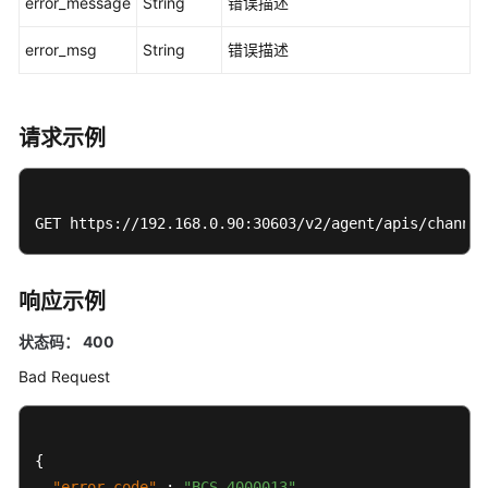
error_message
String
错误描述
实
error_msg
String
错误描述
例
化
链
请求示例
代
码
获
GET https://192.168.0.90:30603/v2/agent/apis/channel
取
安
装
响应示例
的
链
状态码： 400
码
Bad Request
列
表
查
{
询
"error_code"
:
"BCS.4000013"
,