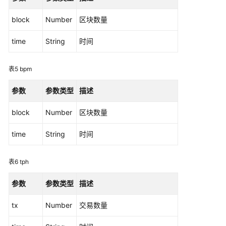
（阿
block
Number
区块数量
布
扎
time
String
时间
比
区
域）
表5
bpm
简
参数
参数类型
描述
介
block
Number
区块数量
链
time
String
时间
代
码
开
表6
tph
发
参数
参数类型
描述
应
用
tx
Number
交易数量
程
序