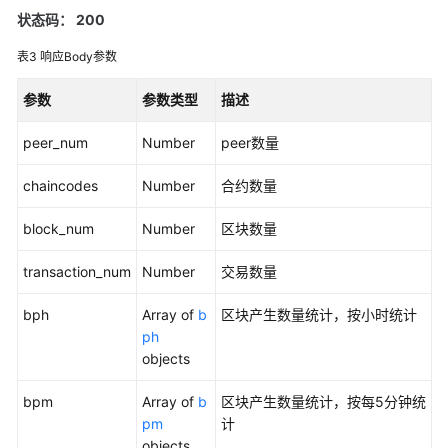
指
状态码： 200
南
表3
响应Body参数
API
参
参数
参数类型
描述
考
peer_num
Number
peer数量
SDK
参
chaincodes
Number
合约数量
考
block_num
Number
区块数量
常
见
transaction_num
Number
交易数量
问
bph
题
Array of
b
区块产生数量统计，按小时统计
ph
objects
视
频
bpm
Array of
b
区块产生数量统计，按每5分钟统
帮
pm
计
助
objects