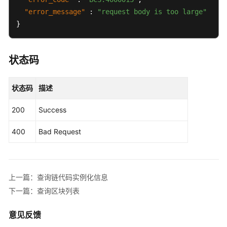
指
"error_message"
:
"request body is too large"
定
}
链
码
版
状态码
本
信
息
状态码
描述
查
200
Success
询
400
Bad Request
链
代
码
安
装
上一篇：查询链代码实例化信息
信
下一篇：查询区块列表
息
意见反馈
查