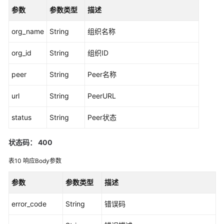
参数
代
参数类型
描述
码
org_name
String
组织名称
调
用
org_id
String
组织ID
链
peer
String
Peer名称
代
码
url
String
PeerURL
管
理
status
String
Peer状态
获
状态码： 400
取
Token
表10
响应Body参数
安
参数
参数类型
描述
装
链
error_code
String
错误码
代
码