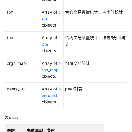
更
tph
Array of
t
合约交易数量统计，按小时统计
多
ph
文
objects
档
tpm
Array of
t
合约交易数量统计，按每5分钟统
用
pm
计
户
objects
指
南
orgs_map
Array of
o
组织交易统计
（阿
rgs_map
布
objects
扎
比
peers_list
Array of
p
peer列表
区
eers_list
域）
objects
开
表4
bph
发
指
参数
参数类型
描述
南