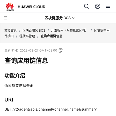
区块链服务 BCS
文档首页
/
区块链服务 BCS
/
开发指南（阿布扎比区域）
/
区块链中间
件接口
/
链代码管理
/
查询应用链信息
最
更新时间：
2023-03-27 GMT+08:00
新
动
查询应用链信息
态
功能介绍
产
品
通道概要信息查询
介
绍
URI
计
GET /v2/agent/apis/channel/{channel_name}/summary
费