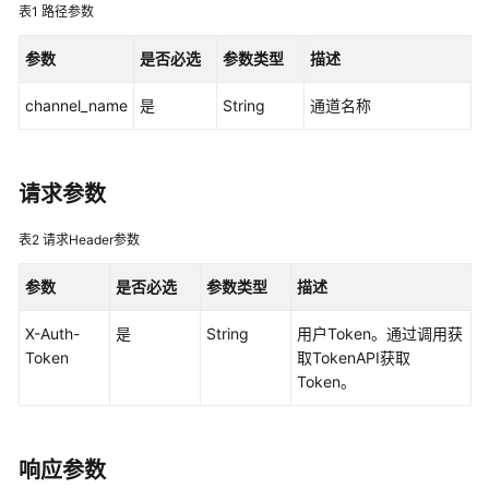
说
表1
路径参数
明
参数
是否必选
参数类型
描述
快
速
channel_name
是
String
通道名称
入
门
请求参数
用
户
表2
请求Header参数
指
南
参数
是否必选
参数类型
描述
最
X-Auth-
是
String
用户Token。通过调用获
佳
Token
取TokenAPI获取
实
Token。
践
开
发
响应参数