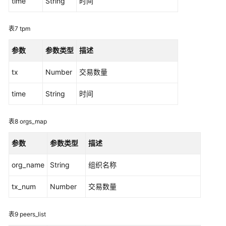
time
String
时间
开
发
表7
tpm
示
参数
参数类型
描述
例
Demo
tx
Number
交易数量
区
time
String
时间
块
链
表8
orgs_map
中
间
参数
参数类型
描述
件
接
org_name
String
组织名称
口
tx_num
Number
交易数量
概
述
表9
peers_list
链