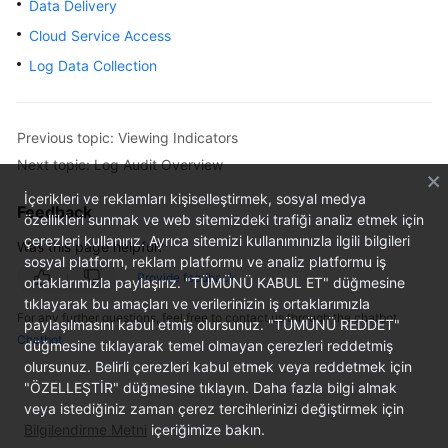
Data Delivery
Billing
Cloud Service Access
Getting
Log Data Collection
Started
User
Previous topic: Viewing Indicators
Guide
Next topic: Log Audit Overview
Best
İçerikleri ve reklamları kişiselleştirmek, sosyal medya
Feedback
Practices
özellikleri sunmak ve web sitemizdeki trafiği analiz etmek için
çerezleri kullanırız. Ayrıca sitemizi kullanımınızla ilgili bilgileri
Was this page helpful?
sosyal platform, reklam platformu ve analiz platformu iş
API
Provide feedback
ortaklarımızla paylaşırız. "TÜMÜNÜ KABUL ET" düğmesine
Reference
tıklayarak bu amaçları ve verilerinizin iş ortaklarımızla
For any further questions, feel free to contact us through the chatbot.
paylaşılmasını kabul etmiş olursunuz. "TÜMÜNÜ REDDET"
FAQs
Chatbot
düğmesine tıklayarak temel olmayan çerezleri reddetmiş
olursunuz. Belirli çerezleri kabul etmek veya reddetmek için
More
"ÖZELLEŞTİR" düğmesine tıklayın. Daha fazla bilgi almak
Documents
veya istediğiniz zaman çerez tercihlerinizi değiştirmek için
Bilgilendirme Metni
içeriğimize bakın.
Videos