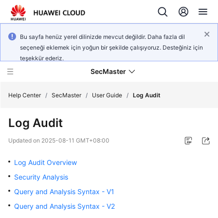
Bu sayfa henüz yerel dilinizde mevcut değildir. Daha fazla dil
seçeneği eklemek için yoğun bir şekilde çalışıyoruz. Desteğiniz için
teşekkür ederiz.
SecMaster
Help Center
/
SecMaster
/
User Guide
/
Log Audit
Log Audit
What's
New
Updated on
2025-08-11 GMT+08:00
Technology
Log Audit Overview
Poster
Security Analysis
Query and Analysis Syntax - V1
Service
Overview
Query and Analysis Syntax - V2