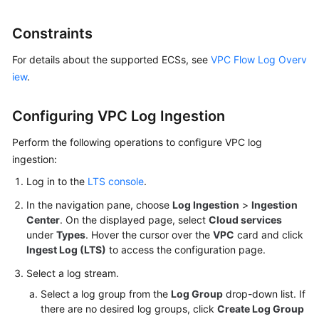
Billing
Constraints
Getting
Started
For details about the supported ECSs, see
VPC Flow Log Overv
iew
.
User
Guide
Configuring VPC Log Ingestion
Best
Perform the following operations to configure VPC log
Practices
ingestion:
Log in to the
LTS console
.
Developer
Guide
In the navigation pane, choose
Log Ingestion
>
Ingestion
Center
. On the displayed page, select
Cloud services
under
Types
. Hover the cursor over the
VPC
card and click
API
Ingest Log (LTS)
to access the configuration page.
Reference
Select a log stream.
SDK
Select a log group from the
Log Group
drop-down list. If
Reference
there are no desired log groups, click
Create Log Group