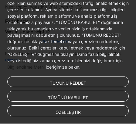
özellikleri sunmak ve web sitemizdeki trafiği analiz etmek için
Next topic: Ingesting VPN Logs to LTS
çerezleri kullanırız. Ayrıca sitemizi kullanımınızla ilgili bilgileri
sosyal platform, reklam platformu ve analiz platformu iş
Feedback
ortaklarımızla paylaşırız. "TÜMÜNÜ KABUL ET" düğmesine
tıklayarak bu amaçları ve verilerinizin iş ortaklarımızla
Was this page helpful?
paylaşılmasını kabul etmiş olursunuz. "TÜMÜNÜ REDDET"
düğmesine tıklayarak temel olmayan çerezleri reddetmiş
Provide feedback
olursunuz. Belirli çerezleri kabul etmek veya reddetmek için
For any further questions, feel free to contact us through the chatbot.
"ÖZELLEŞTİR" düğmesine tıklayın. Daha fazla bilgi almak
Chatbot
veya istediğiniz zaman çerez tercihlerinizi değiştirmek için
Bilgilendirme Metni
içeriğimize bakın.
TÜMÜNÜ REDDET
TÜMÜNÜ KABUL ET
ÖZELLEŞTİR