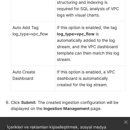
structuring and indexing is
White
required for SQL analysis of VPC
Papers
logs with visual charts.
Endpoints
Auto Add Tag
If this option is enabled, the tag
log_type=vpc_flow
log_type=vpc_flow
is
Permissions
automatically added to the log
stream, and the VPC dashboard
template can then match this log
stream.
Auto Create
If this option is enabled, a VPC
Dashboard
dashboard is automatically
created for the log stream.
Click
Submit
. The created ingestion configuration will be
displayed on the
Ingestion Management
page.
İçerikleri ve reklamları kişiselleştirmek, sosyal medya
Previous topic: Ingesting SecMaster Logs to LTS