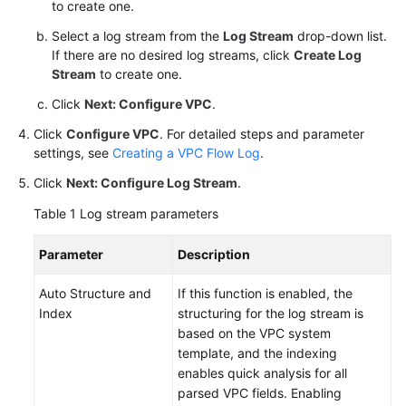
to create one.
FAQs
Select a log stream from the
Log Stream
drop-down list.
If there are no desired log streams, click
Create Log
More
Stream
to create one.
Documents
Click
Next: Configure VPC
.
Videos
Click
Configure VPC
. For detailed steps and parameter
settings, see
Creating a VPC Flow Log
.
General
Click
Next: Configure Log Stream
.
Reference
Table 1
Log stream parameters
Glossary
Parameter
Description
Shared
Auto Structure and
If this function is enabled, the
Responsibilities
Index
structuring for the log stream is
based on the VPC system
Service
template, and the indexing
Level
enables quick analysis for all
Agreement
parsed VPC fields. Enabling