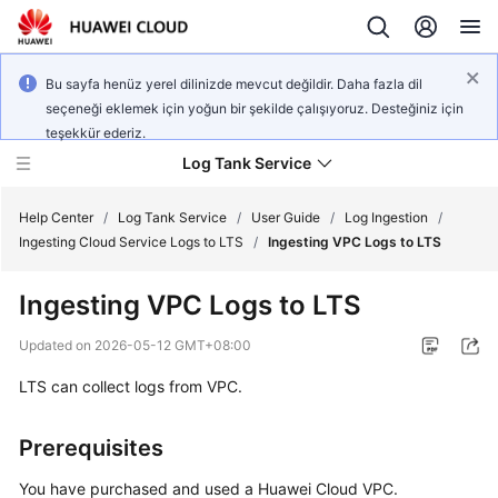
Bu sayfa henüz yerel dilinizde mevcut değildir. Daha fazla dil
seçeneği eklemek için yoğun bir şekilde çalışıyoruz. Desteğiniz için
teşekkür ederiz.
Log Tank Service
Help Center
/
Log Tank Service
/
User Guide
/
Log Ingestion
/
Ingesting Cloud Service Logs to LTS
/
Ingesting VPC Logs to LTS
What's
Ingesting VPC Logs to LTS
New
Updated on
2026-05-12 GMT+08:00
Function
LTS can collect logs from VPC.
Overview
Service
Prerequisites
Overview
You have purchased and used a Huawei Cloud VPC.