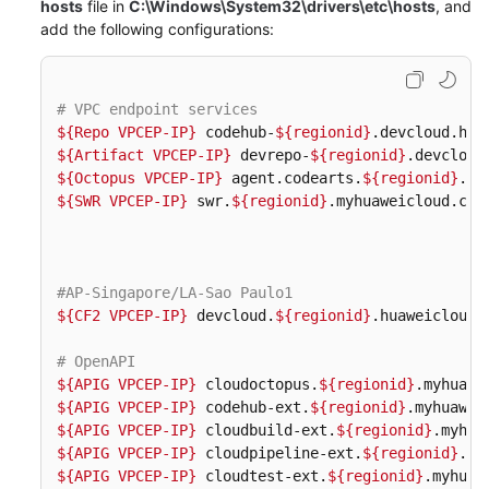
hosts
file in
C:\Windows\System32\drivers\etc\hosts
, and
Guide
add the following configurations:
Best
Practices
# VPC endpoint services
${Repo VPCEP-IP}
 codehub-
${regionid}
API
${Artifact VPCEP-IP}
 devrepo-
${regionid}
Reference
${Octopus VPCEP-IP}
 agent.codearts.
${regionid}
${SWR VPCEP-IP}
 swr.
${regionid}
.myhuaweicloud.com 
FAQs
Videos
#AP-Singapore/LA-Sao Paulo1
More
${CF2 VPCEP-IP}
 devcloud.
${regionid}
.huaweicloud.c
Documents
# OpenAPI  
${APIG VPCEP-IP}
 cloudoctopus.
${regionid}
General
${APIG VPCEP-IP}
 codehub-ext.
${regionid}
${APIG VPCEP-IP}
 cloudbuild-ext.
${regionid}
Reference
${APIG VPCEP-IP}
 cloudpipeline-ext.
${regionid}
${APIG VPCEP-IP}
 cloudtest-ext.
${regionid}
Glossary