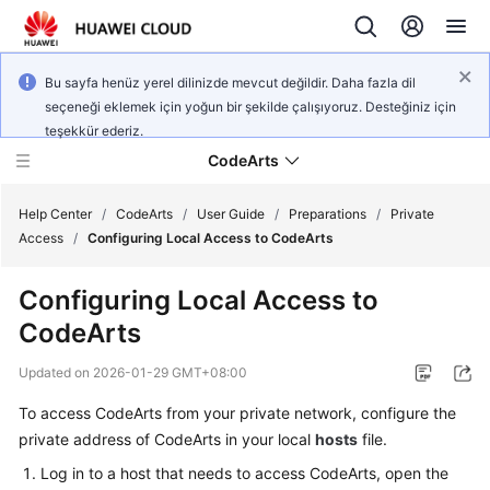
Bu sayfa henüz yerel dilinizde mevcut değildir. Daha fazla dil
seçeneği eklemek için yoğun bir şekilde çalışıyoruz. Desteğiniz için
teşekkür ederiz.
CodeArts
Help Center
/
CodeArts
/
User Guide
/
Preparations
/
Private
Access
/
Configuring Local Access to CodeArts
Service
Configuring Local Access to
Overview
CodeArts
Billing
Updated on
2026-01-29 GMT+08:00
Getting
To access CodeArts from your private network, configure the
Started
private address of CodeArts in your local
hosts
file.
Log in to a host that needs to access CodeArts, open the
User