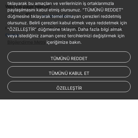
tıklayarak bu amaçları ve verilerinizin iş ortaklarımızla
Was this page helpful?
paylaşılmasını kabul etmiş olursunuz. "TÜMÜNÜ REDDET"
Provide feedback
düğmesine tıklayarak temel olmayan çerezleri reddetmiş
olursunuz. Belirli çerezleri kabul etmek veya reddetmek için
For any further questions, feel free to contact us through the chatbot.
"ÖZELLEŞTİR" düğmesine tıklayın. Daha fazla bilgi almak
Chatbot
veya istediğiniz zaman çerez tercihlerinizi değiştirmek için
Bilgilendirme Metni
içeriğimize bakın.
TÜMÜNÜ REDDET
TÜMÜNÜ KABUL ET
ÖZELLEŞTİR
© 2026, Huawei Cloud Computing Technologies Co., Ltd. and/or its