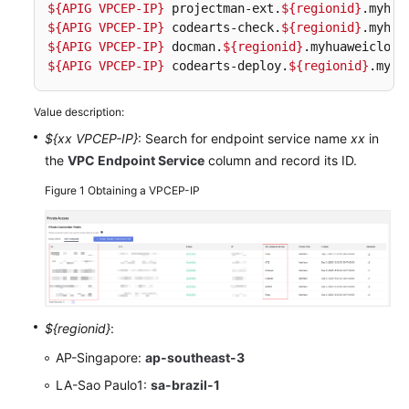
${APIG VPCEP-IP}
 projectman-ext.
${regionid}
${APIG VPCEP-IP}
 codearts-check.
${regionid}
Shared
${APIG VPCEP-IP}
 docman.
${regionid}
Responsibilities
${APIG VPCEP-IP}
 codearts-deploy.
${regionid}
.myhu
Service
Value description:
Level
Agreement
${xx VPCEP-IP}
: Search for endpoint service name
xx
in
the
VPC Endpoint Service
column and record its ID.
White
Figure 1
Obtaining a VPCEP-IP
Papers
Endpoints
Permissions
${regionid}
:
AP-Singapore:
ap-southeast-3
LA-Sao Paulo1:
sa-brazil-1