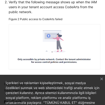
Verify that the following message shows up when the IAM
users in your tenant account access CodeArts from the
public network.
Figure 2
Public access to CodeArts failed
İçerikleri ve reklamları kişiselleştirmek, sosyal medya
Previous topic: Blocking Public Access
özellikleri sunmak ve web sitemizdeki trafiği analiz etmek için
Next topic: User-level Management
çerezleri kullanırız. Ayrıca sitemizi kullanımınızla ilgili bilgileri
sosyal platform, reklam platformu ve analiz platformu iş
Feedback
ortaklarımızla paylaşırız. "TÜMÜNÜ KABUL ET" düğmesine