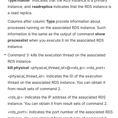
Type:master
: indicates that the RDS instance is a primary
instance, and
readreplica
indicates that the RDS instance is
FAQs
a read replica.
Columns after column
Type
provide information about
Videos
processes running on the associated RDS instance. Such
information is the same as the output of command
show
More
processlist
when you execute it on the associated RDS
Documents
instance.
Command 3: kills the execution thread on the associated
General
RDS instance:
Reference
kill physical
<physical_thread_id>
@
<rds_ip>
:
<rds_port>
Glossary
<physical_thread_id>
: indicates the ID of the execution
thread on the associated RDS instance. You can obtain it
Shared
from result sets of command 2.
Responsibilities
<rds_ip>
: indicates the IP address of the associated RDS
instance. You can obtain it from result sets of command 2.
Service
Level
<rds_port>
: indicates the port number of the associated RDS
Agreement