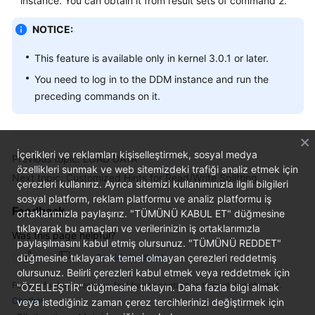
instance. You can obtain it from result sets of command 2.
NOTICE:
White
Papers
This feature is available only in kernel 3.0.1 or later.
Endpoints
You need to log in to the DDM instance and run the
preceding commands on it.
Permissions
İçerikleri ve reklamları kişiselleştirmek, sosyal medya
Previous topic: LOAD DATA
özellikleri sunmak ve web sitemizdeki trafiği analiz etmek için
Next topic: Customized Hints for Read/Write Splitting
çerezleri kullanırız. Ayrıca sitemizi kullanımınızla ilgili bilgileri
sosyal platform, reklam platformu ve analiz platformu iş
Feedback
ortaklarımızla paylaşırız. "TÜMÜNÜ KABUL ET" düğmesine
tıklayarak bu amaçları ve verilerinizin iş ortaklarımızla
Was this page helpful?
paylaşılmasını kabul etmiş olursunuz. "TÜMÜNÜ REDDET"
Provide feedback
düğmesine tıklayarak temel olmayan çerezleri reddetmiş
olursunuz. Belirli çerezleri kabul etmek veya reddetmek için
For any further questions, feel free to contact us through the chatbot.
"ÖZELLEŞTİR" düğmesine tıklayın. Daha fazla bilgi almak
Chatbot
veya istediğiniz zaman çerez tercihlerinizi değiştirmek için