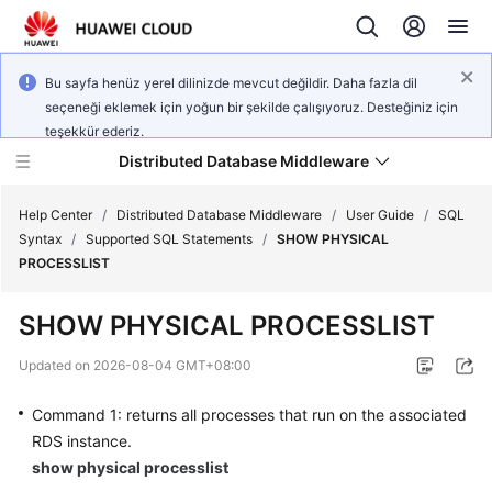
Bu sayfa henüz yerel dilinizde mevcut değildir. Daha fazla dil
seçeneği eklemek için yoğun bir şekilde çalışıyoruz. Desteğiniz için
teşekkür ederiz.
Distributed Database Middleware
Help Center
/
Distributed Database Middleware
/
User Guide
/
SQL
Syntax
/
Supported SQL Statements
/
SHOW PHYSICAL
PROCESSLIST
What's
New
SHOW PHYSICAL PROCESSLIST
Product
Updated on
2026-08-04 GMT+08:00
Bulletin
Command 1: returns all processes that run on the associated
Service
RDS instance.
Overview
show physical processlist