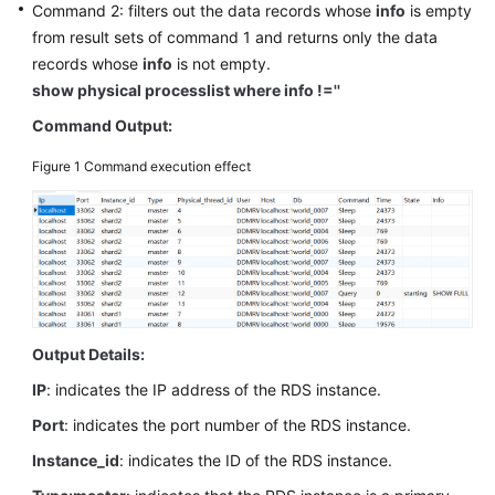
Command 2: filters out the data records whose
info
is empty
Billing
from result sets of command 1 and returns only the data
records whose
info
is not empty.
Getting
show physical processlist where info !=''
Started
Command Output:
User
Guide
Figure 1
Command execution effect
API
Reference
SDK
Reference
Output Details:
Best
IP
: indicates the IP address of the RDS instance.
Practices
Port
: indicates the port number of the RDS instance.
Performance
Instance_id
: indicates the ID of the RDS instance.
White
Paper