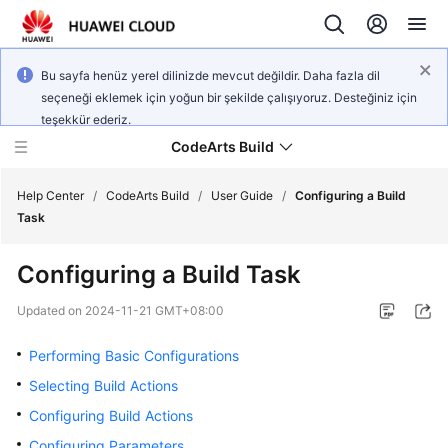
Bu sayfa henüz yerel dilinizde mevcut değildir. Daha fazla dil
seçeneği eklemek için yoğun bir şekilde çalışıyoruz. Desteğiniz için
teşekkür ederiz.
CodeArts Build
Help Center
/
CodeArts Build
/
User Guide
/
Configuring a Build
Task
What's
Configuring a Build Task
New
Updated on
2024-11-21 GMT+08:00
Service
Overview
Performing Basic Configurations
Selecting Build Actions
Getting
Configuring Build Actions
Started
Configuring Parameters