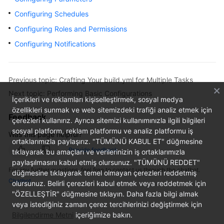
User
Configuring Schedules
Guide
Configuring Roles and Permissions
Best
Configuring Notifications
Practices
API
Previous topic: Crafting Your build.yml for Multiple Tasks
Reference
Next topic: Performing Basic Configurations
İçerikleri ve reklamları kişiselleştirmek, sosyal medya
FAQs
özellikleri sunmak ve web sitemizdeki trafiği analiz etmek için
Feedback
çerezleri kullanırız. Ayrıca sitemizi kullanımınızla ilgili bilgileri
sosyal platform, reklam platformu ve analiz platformu iş
Videos
Was this page helpful?
ortaklarımızla paylaşırız. "TÜMÜNÜ KABUL ET" düğmesine
Provide feedback
tıklayarak bu amaçları ve verilerinizin iş ortaklarımızla
More
paylaşılmasını kabul etmiş olursunuz. "TÜMÜNÜ REDDET"
Documents
For any further questions, feel free to contact us through the chatbot.
düğmesine tıklayarak temel olmayan çerezleri reddetmiş
Chatbot
olursunuz. Belirli çerezleri kabul etmek veya reddetmek için
"ÖZELLEŞTİR" düğmesine tıklayın. Daha fazla bilgi almak
General
veya istediğiniz zaman çerez tercihlerinizi değiştirmek için
Reference
Bilgilendirme Metni
içeriğimize bakın.