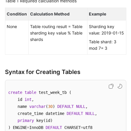
Table 1
Required calculation methods
FAQs
Condition
Calculation Method
Example
Videos
None
Table routing result = Table
Sharding key
sharding key value % Table
value: 2019-01-15
More
shards
Table shard: 3
Documents
mod 7= 3
General
Reference
Syntax for Creating Tables
Glossary
create
table
 test_week_tb (    

Shared
    id 
int
, 

Responsibilities
    name 
varchar
(
30
) 
DEFAULT
NULL
,  

    create_time datetime 
DEFAULT
NULL
,

Service
primary
 key(id)

Level
) ENGINE
=
InnoDB 
DEFAULT
 CHARSET
=
utf8 

Agreement