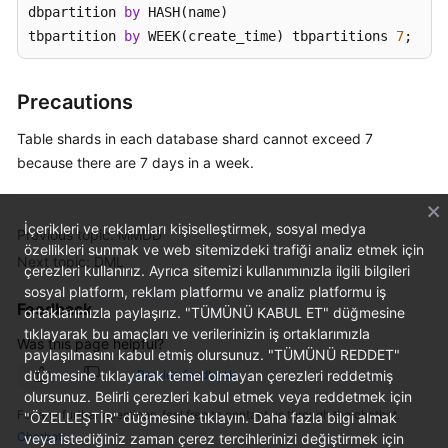
dbpartition 
by
 HASH(name) 

tbpartition 
by
 WEEK(create_time) tbpartitions 
7
;
White
Papers
Precautions
Endpoints
Table shards in each database shard cannot exceed 7
Permissions
because there are 7 days in a week.
İçerikleri ve reklamları kişiselleştirmek, sosyal medya
Previous topic: MMDD
özellikleri sunmak ve web sitemizdeki trafiği analiz etmek için
Next topic: DML
çerezleri kullanırız. Ayrıca sitemizi kullanımınızla ilgili bilgileri
sosyal platform, reklam platformu ve analiz platformu iş
Feedback
ortaklarımızla paylaşırız. "TÜMÜNÜ KABUL ET" düğmesine
tıklayarak bu amaçları ve verilerinizin iş ortaklarımızla
Was this page helpful?
paylaşılmasını kabul etmiş olursunuz. "TÜMÜNÜ REDDET"
düğmesine tıklayarak temel olmayan çerezleri reddetmiş
Provide feedback
olursunuz. Belirli çerezleri kabul etmek veya reddetmek için
For any further questions, feel free to contact us through the chatbot.
"ÖZELLEŞTİR" düğmesine tıklayın. Daha fazla bilgi almak
Chatbot
veya istediğiniz zaman çerez tercihlerinizi değiştirmek için