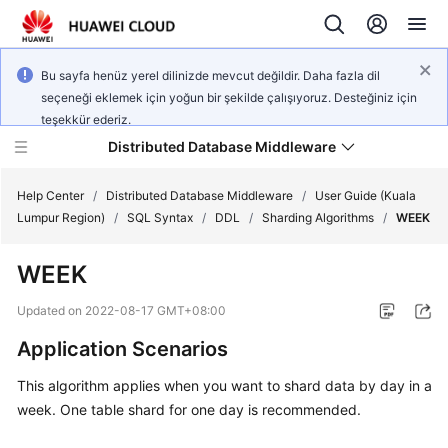
Bu sayfa henüz yerel dilinizde mevcut değildir. Daha fazla dil
seçeneği eklemek için yoğun bir şekilde çalışıyoruz. Desteğiniz için
teşekkür ederiz.
Distributed Database Middleware
Help Center
/
Distributed Database Middleware
/
User Guide (Kuala
Lumpur Region)
/
SQL Syntax
/
DDL
/
Sharding Algorithms
/
WEEK
What's
WEEK
New
Updated on
2022-08-17 GMT+08:00
Product
Application Scenarios
Bulletin
This algorithm applies when you want to shard data by day in a
Service
week. One table shard for one day is recommended.
Overview