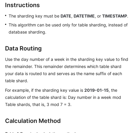
Instructions
Billing
The sharding key must be
DATE
,
DATETIME
, or
TIMESTAMP
.
Getting
Started
This algorithm can be used only for table sharding, instead of
database sharding.
User
Guide
Data Routing
API
Use the day number of a week in the sharding key value to find
Reference
the remainder. This remainder determines which table shard
your data is routed to and serves as the name suffix of each
SDK
table shard.
Reference
For example, if the sharding key value is
2019-01-15
, the
calculation of the table shard is: Day number in a week mod
Best
Table shards, that is, 3 mod 7 = 3.
Practices
Performance
Calculation Method
White
Paper