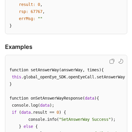
result:
0
,

rsp:
67767
,

errMsg:
""
}
Examples
function setAnswerWay(answerWay, times){

this
.global_openEye_SDK.openEyeCall.setAnswerWay(an
}

function onSetAnswerWayResponse(
data
){

 console.log(
data
);

if
 (
data
.result == 
0
) {

        console.info(
"SetAnswerWay Success"
);

    } 
else
 {
