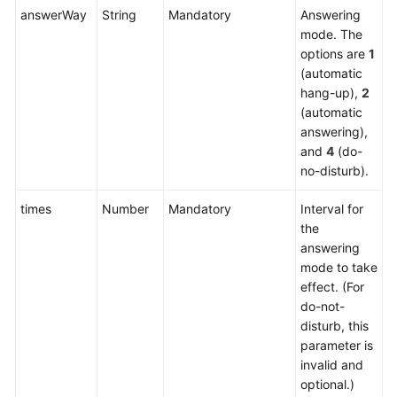
Service
answerWay
String
Mandatory
Answering
Level
mode. The
Agreement
options are
1
(automatic
hang-up),
2
White
(automatic
Papers
answering),
and
4
(do-
Endpoints
no-disturb).
Permissions
times
Number
Mandatory
Interval for
the
answering
mode to take
effect. (For
do-not-
disturb, this
parameter is
invalid and
optional.)