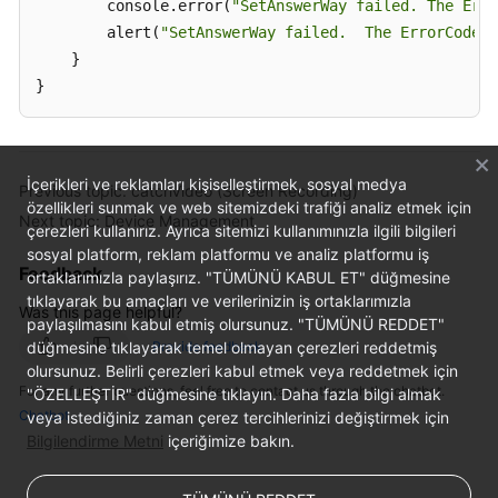
        console.error(
"SetAnswerWay failed. The Erro
        alert(
"SetAnswerWay failed.  The ErrorCode i
    }

}
İçerikleri ve reklamları kişiselleştirmek, sosyal medya
Previous topic: catchVideo (Screen Recording)
özellikleri sunmak ve web sitemizdeki trafiği analiz etmek için
Next topic: Device Management
çerezleri kullanırız. Ayrıca sitemizi kullanımınızla ilgili bilgileri
sosyal platform, reklam platformu ve analiz platformu iş
Feedback
ortaklarımızla paylaşırız. "TÜMÜNÜ KABUL ET" düğmesine
tıklayarak bu amaçları ve verilerinizin iş ortaklarımızla
Was this page helpful?
paylaşılmasını kabul etmiş olursunuz. "TÜMÜNÜ REDDET"
düğmesine tıklayarak temel olmayan çerezleri reddetmiş
Provide feedback
olursunuz. Belirli çerezleri kabul etmek veya reddetmek için
For any further questions, feel free to contact us through the chatbot.
"ÖZELLEŞTİR" düğmesine tıklayın. Daha fazla bilgi almak
Chatbot
veya istediğiniz zaman çerez tercihlerinizi değiştirmek için
Bilgilendirme Metni
içeriğimize bakın.