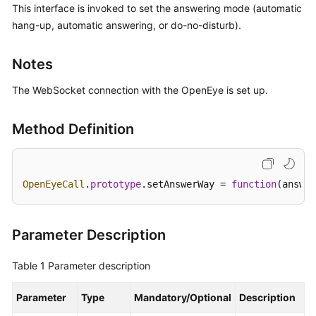
This interface is invoked to set the answering mode (automatic
Price
hang-up, automatic answering, or do-no-disturb).
Details
Developer
Notes
Guide
The WebSocket connection with the OpenEye is set up.
API
Reference
Method Definition
FAQs
OpenEyeCall
.
prototype
.
setAnswerWay
 = 
function
(
answer
General
Reference
Parameter Description
Glossary
Table 1
Parameter description
Shared
Responsibilities
Parameter
Type
Mandatory/Optional
Description