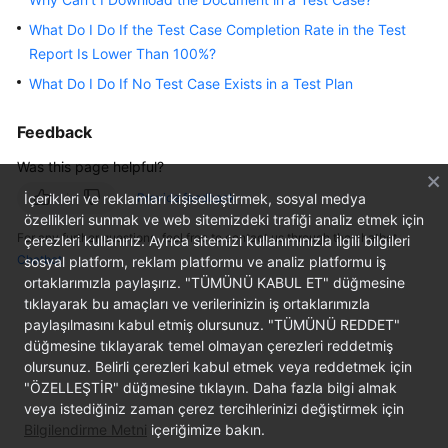
Guide
What Do I Do If the Test Case Completion Rate in the Test
Report Is Lower Than 100%?
Best
Practices
What Do I Do If No Test Case Exists in a Test Plan
API
Feedback
Reference
Was this page helpful?
FAQs
İçerikleri ve reklamları kişiselleştirmek, sosyal medya
Provide feedback
özellikleri sunmak ve web sitemizdeki trafiği analiz etmek için
For any further questions, feel free to contact us through the chatbot.
çerezleri kullanırız. Ayrıca sitemizi kullanımınızla ilgili bilgileri
Videos
Chatbot
sosyal platform, reklam platformu ve analiz platformu iş
ortaklarımızla paylaşırız. "TÜMÜNÜ KABUL ET" düğmesine
More
tıklayarak bu amaçları ve verilerinizin iş ortaklarımızla
Documents
paylaşılmasını kabul etmiş olursunuz. "TÜMÜNÜ REDDET"
düğmesine tıklayarak temel olmayan çerezleri reddetmiş
olursunuz. Belirli çerezleri kabul etmek veya reddetmek için
General
"ÖZELLEŞTİR" düğmesine tıklayın. Daha fazla bilgi almak
Reference
veya istediğiniz zaman çerez tercihlerinizi değiştirmek için
Bilgilendirme Metni
içeriğimize bakın.
Glossary