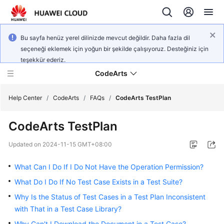
Bu sayfa henüz yerel dilinizde mevcut değildir. Daha fazla dil
seçeneği eklemek için yoğun bir şekilde çalışıyoruz. Desteğiniz için
teşekkür ederiz.
CodeArts
Help Center
/
CodeArts
/
FAQs
/
CodeArts TestPlan
CodeArts TestPlan
Service
Overview
Updated on
2024-11-15 GMT+08:00
Billing
What Can I Do If I Do Not Have the Operation Permission?
What Do I Do If No Test Case Exists in a Test Suite?
Getting
Why Is the Status of Test Cases in a Test Plan Inconsistent
Started
with That in a Test Case Library?
User
Why Can't I Download the Document in a Test Case?