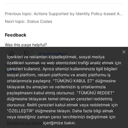
Overview
Previous topic: Actions Supported by Identity Policy-based Authorization
Billing
Next topic: Status Codes
Getting
Feedback
Started
Was this page helpful?
User
Provide feedback
İçerikleri ve reklamları kişiselleştirmek, sosyal medya
Guide
özellikleri sunmak ve web sitemizdeki trafiği analiz etmek için
For any further questions, feel free to contact us through the chatbot.
çerezleri kullanırız. Ayrıca sitemizi kullanımınızla ilgili bilgileri
Best
Chatbot
sosyal platform, reklam platformu ve analiz platformu iş
Practices
ortaklarımızla paylaşırız. "TÜMÜNÜ KABUL ET" düğmesine
tıklayarak bu amaçları ve verilerinizin iş ortaklarımızla
API
paylaşılmasını kabul etmiş olursunuz. "TÜMÜNÜ REDDET"
Reference
düğmesine tıklayarak temel olmayan çerezleri reddetmiş
olursunuz. Belirli çerezleri kabul etmek veya reddetmek için
SDK
"ÖZELLEŞTİR" düğmesine tıklayın. Daha fazla bilgi almak
Reference
veya istediğiniz zaman çerez tercihlerinizi değiştirmek için
Bilgilendirme Metni
içeriğimize bakın.