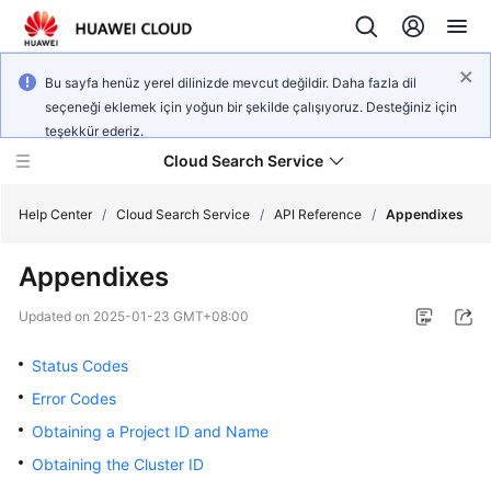
Bu sayfa henüz yerel dilinizde mevcut değildir. Daha fazla dil
seçeneği eklemek için yoğun bir şekilde çalışıyoruz. Desteğiniz için
teşekkür ederiz.
Cloud Search Service
Help Center
/
Cloud Search Service
/
API Reference
/
Appendixes
Appendixes
Updated on
2025-01-23 GMT+08:00
What's
New
Status Codes
Error Codes
Product
Obtaining a Project ID and Name
Bulletin
Obtaining the Cluster ID
Service