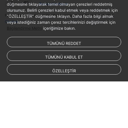
düğmesine tıklayarak temel olmayan çerezleri reddetmiş
Provide feedback
Service
olursunuz. Belirli çerezleri kabul etmek veya reddetmek için
Level
For any further questions, feel free to contact us through the chatbot.
"ÖZELLEŞTİR" düğmesine tıklayın. Daha fazla bilgi almak
Agreement
Chatbot
veya istediğiniz zaman çerez tercihlerinizi değiştirmek için
Bilgilendirme Metni
içeriğimize bakın.
White
Papers
TÜMÜNÜ REDDET
Endpoints
TÜMÜNÜ KABUL ET
Permissions
ÖZELLEŞTİR
© 2026, Huawei Cloud Computing Technologies Co., Ltd. and/or its
affiliates. All rights reserved.