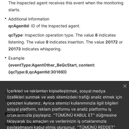
The inspected agent receives this event when the monitoring
Price
starts.
Details
Additional information
Developer
qcAgentId
: ID of the inspected agent.
Guide
qcType
: Inspection operation type. The value
8
indicates
listening. The value
9
indicates insertion. The value
20172
or
API
20173
indicates whispering.
Reference
Example
FAQs
{eventType:AgentOther_BeQcStart, content:
{qcType:8,qcAgentId:30169}}
General
Reference
İçerikleri ve reklamları kişiselleştirmek, sosyal medya
Previous topic: Agent Monitoring
özellikleri sunmak ve web sitemizdeki trafiği analiz etmek için
Next topic: AgentOther_BeQcStop
Glossary
çerezleri kullanırız. Ayrıca sitemizi kullanımınızla ilgili bilgileri
sosyal platform, reklam platformu ve analiz platformu iş
Feedback
Shared
ortaklarımızla paylaşırız. "TÜMÜNÜ KABUL ET" düğmesine
Responsibilities
tıklayarak bu amaçları ve verilerinizin iş ortaklarımızla
Was this page helpful?
paylaşılmasını kabul etmiş olursunuz. "TÜMÜNÜ REDDET"