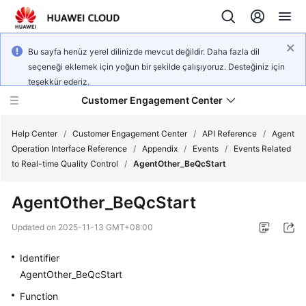
Bu sayfa henüz yerel dilinizde mevcut değildir. Daha fazla dil
seçeneği eklemek için yoğun bir şekilde çalışıyoruz. Desteğiniz için
teşekkür ederiz.
Customer Engagement Center
Help Center
/
Customer Engagement Center
/
API Reference
/
Agent
Operation Interface Reference
/
Appendix
/
Events
/
Events Related
to Real-time Quality Control
/
AgentOther_BeQcStart
Service
Overview
AgentOther_BeQcStart
Getting
Updated on
2025-11-13 GMT+08:00
Started
Identifier
User
AgentOther_BeQcStart
Guide
Function