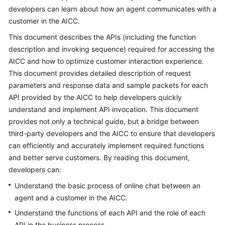
Price
developers can learn about how an agent communicates with a
Details
customer in the AICC.
This document describes the APIs (including the function
Developer
description and invoking sequence) required for accessing the
Guide
AICC and how to optimize customer interaction experience.
This document provides detailed description of request
API
parameters and response data and sample packets for each
Reference
API provided by the AICC to help developers quickly
understand and implement API invocation. This document
FAQs
provides not only a technical guide, but a bridge between
third-party developers and the AICC to ensure that developers
General
can efficiently and accurately implement required functions
Reference
and better serve customers. By reading this document,
developers can:
Glossary
Understand the basic process of online chat between an
agent and a customer in the AICC.
Shared
Responsibilities
Understand the functions of each API and the role of each
API in the business process.