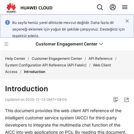
Bu sayfa henüz yerel dilinizde mevcut değildir. Daha fazla dil
seçeneği eklemek için yoğun bir şekilde çalışıyoruz. Desteğiniz için
teşekkür ederiz.
Customer Engagement Center
Help Center
/
Customer Engagement Center
/
API Reference
/
System Configuration API Reference (API Fabric)
/
Web Client
Access
/
Introduction
Service
Overview
Introduction
Getting
Updated on
2025-11-13 GMT+08:00
Started
This document provides the web client API reference of the
intelligent customer service system (AICC) for third-party
User
Guide
developers to integrate the multimedia chat function of the
AICC into web applications on PCs. By reading this document,