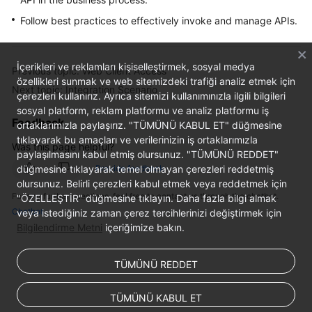
Service
Follow best practices to effectively invoke and manage APIs.
Level
Agreement
İçerikleri ve reklamları kişiselleştirmek, sosyal medya
Previous topic: Web Client Access
White
özellikleri sunmak ve web sitemizdeki trafiği analiz etmek için
Papers
Next topic: Integration Scenario
çerezleri kullanırız. Ayrıca sitemizi kullanımınızla ilgili bilgileri
sosyal platform, reklam platformu ve analiz platformu iş
Endpoints
Feedback
ortaklarımızla paylaşırız. "TÜMÜNÜ KABUL ET" düğmesine
tıklayarak bu amaçları ve verilerinizin iş ortaklarımızla
Was this page helpful?
Permissions
paylaşılmasını kabul etmiş olursunuz. "TÜMÜNÜ REDDET"
düğmesine tıklayarak temel olmayan çerezleri reddetmiş
Provide feedback
olursunuz. Belirli çerezleri kabul etmek veya reddetmek için
For any further questions, feel free to contact us through the chatbot.
"ÖZELLEŞTİR" düğmesine tıklayın. Daha fazla bilgi almak
Chatbot
veya istediğiniz zaman çerez tercihlerinizi değiştirmek için
Bilgilendirme Metni
içeriğimize bakın.
TÜMÜNÜ REDDET
TÜMÜNÜ KABUL ET