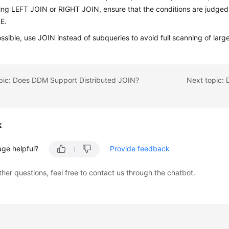
ng LEFT JOIN or RIGHT JOIN, ensure that the conditions are judged
E.
sible, use JOIN instead of subqueries to avoid full scanning of large
opic: Does DDM Support Distributed JOIN?
k
age helpful?
Provide feedback
ther questions, feel free to contact us through the chatbot.