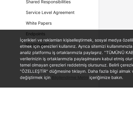
Shared Responsibilities
Service Level Agreement
White Papers
Endpoints
İçerikleri ve reklamları kişiselleştirmek, sosyal medya özel
Permissions
etmek için çerezleri kullanırız. Ayrıca sitemizi kullanımınızla
analiz platformu iş ortaklarımızla paylaşırız. "TÜMÜNÜ K
verilerinizin iş ortaklarımızla paylaşılmasını kabul etmi
temel olmayan çerezleri reddetmiş olursunuz. Belirli çerez
"ÖZELLEŞTİR" düğmesine tıklayın. Daha fazla bilgi almak ve
değiştirmek için
Bilgilendirme Metni
içeriğimize bakın.
© 2026, Huawei Cloud Computing Technologies Co., Ltd. and/or its affi