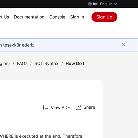
Intl-English
t Us
Documentation
Console
Sign In
Sign Up
in teşekkür ederiz.
gion)
/
FAQs
/
SQL Syntax
/
How Do I
Share
View PDF
WHERE is executed at the end. Therefore,