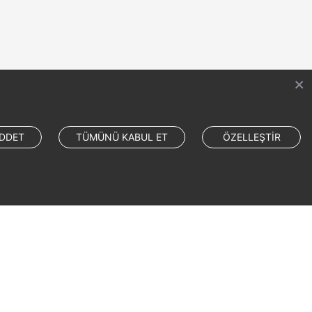
DDET
TÜMÜNÜ KABUL ET
ÖZELLEŞTİR
Site Terms
Privacy Statement