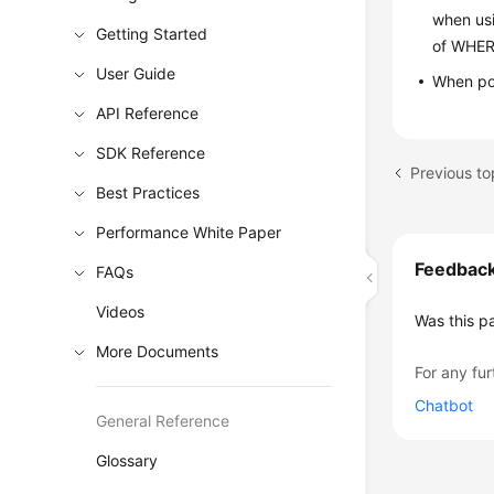
when usi
Getting Started
of WHER
User Guide
When pos
API Reference
SDK Reference
Previous t
Best Practices
Performance White Paper
Feedbac
FAQs
Videos
Was this p
More Documents
For any fur
Chatbot
General Reference
Glossary