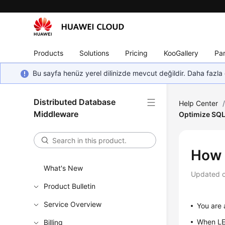
Products
Solutions
Pricing
KooGallery
Par
Bu sayfa henüz yerel dilinizde mevcut değildir. Daha fazla 
Distributed Database
Help Center
Middleware
Optimize SQL
How 
What's New
Updated 
Product Bulletin
Service Overview
You are 
When LEF
Billing