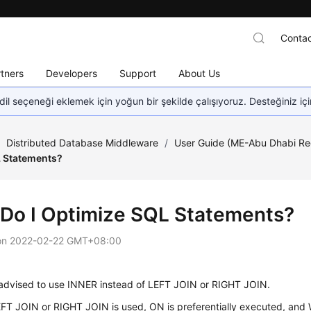
Contac
tners
Developers
Support
About Us
dil seçeneği eklemek için yoğun bir şekilde çalışıyoruz. Desteğiniz iç
/
Distributed Database Middleware
/
User Guide (ME-Abu Dhabi Re
 Statements?
Do I Optimize SQL Statements?
on
2022-02-22 GMT+08:00
advised to use
INNER
instead of
LEFT JOIN
or
RIGHT JOIN
.
T JOIN or RIGHT JOIN is used, ON is preferentially executed, and 