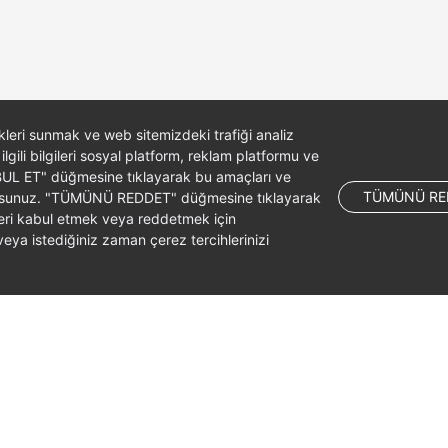
likleri sunmak ve web sitemizdeki trafiği analiz
 ilgili bilgileri sosyal platform, reklam platformu ve
ABUL ET" düğmesine tıklayarak bu amaçları ve
TÜMÜNÜ RE
ş olursunuz. "TÜMÜNÜ REDDET" düğmesine tıklayarak
leri kabul etmek veya reddetmek için
ya istediğiniz zaman çerez tercihlerinizi
liates. All rights reserved.