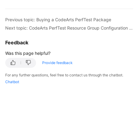
Started
User
Previous topic: Buying a CodeArts PerfTest Package
Guide
Next topic: CodeArts PerfTest Resource Group Configuration Suggestions
Best
Feedback
Practices
Was this page helpful?
API
Provide feedback
Reference
For any further questions, feel free to contact us through the chatbot.
SDK
Chatbot
Reference
FAQs
Videos
General