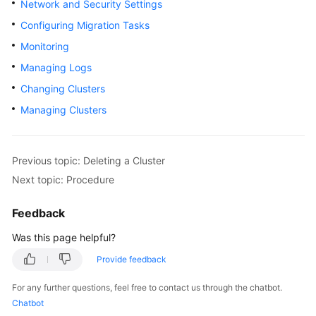
Network and Security Settings
Overview
Configuring Migration Tasks
Monitoring
Billing
Managing Logs
Getting
Changing Clusters
Started
Managing Clusters
User
Guide
Previous topic: Deleting a Cluster
Best
Next topic: Procedure
Practices
Feedback
API
Was this page helpful?
Reference
Provide feedback
SDK
Reference
For any further questions, feel free to contact us through the chatbot.
Chatbot