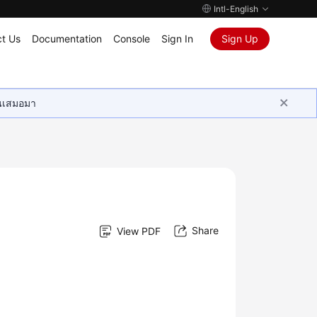
Intl-English
t Us
Documentation
Console
Sign In
Sign Up
ุนเสมอมา
Share
View PDF