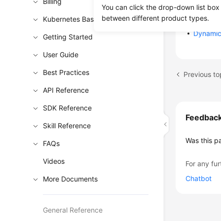
Billing
Configu
You can click the drop-down list box
(Recomm
between different product types.
Kubernetes Basics
Dynamica
Getting Started
User Guide
Best Practices
API Reference
SDK Reference
Feedbac
Skill Reference
Was this p
FAQs
Videos
For any fur
Chatbot
More Documents
General Reference