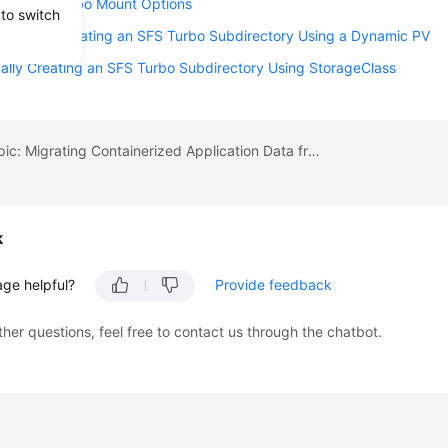
ring SFS Turbo Mount Options
 to switch
ended) Creating an SFS Turbo Subdirectory Using a Dynamic PV
lly Creating an SFS Turbo Subdirectory Using StorageClass
Previous topic: Migrating Containerized Application Data from SFS 1.0 to a General Purpose File System (SFS 3.0 Capacity-Oriented) or SFS Turbo
k
age helpful?
Provide feedback
ther questions, feel free to contact us through the chatbot.