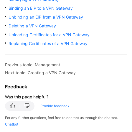
Started
Binding an EIP to a VPN Gateway
Unbinding an EIP from a VPN Gateway
User
Guide
Deleting a VPN Gateway
Uploading Certificates for a VPN Gateway
Administrator
Replacing Certificates of a VPN Gateway
Guide
Best
Practices
Previous topic: Management
Next topic: Creating a VPN Gateway
Troubleshooting
Feedback
FAQs
Was this page helpful?
API
Provide feedback
Reference
For any further questions, feel free to contact us through the chatbot.
Chatbot
More
Documents