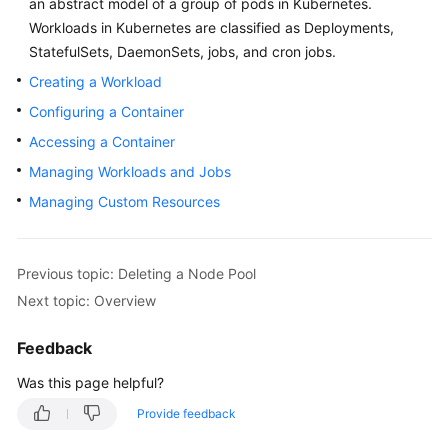
an abstract model of a group of pods in Kubernetes.
Overview
Workloads in Kubernetes are classified as
Deployments
,
StatefulSets
,
DaemonSets
,
jobs
, and
cron jobs
.
Billing
Creating a Workload
Configuring a Container
Kubernetes
Basics
Accessing a Container
Managing Workloads and Jobs
Getting
Managing Custom Resources
Started
User
Guide
Previous topic: Deleting a Node Pool
Next topic: Overview
Best
Practices
Feedback
Was this page helpful?
API
Reference
Provide feedback