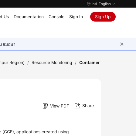
Intl-English
t Us
Documentation
Console
Sign In
Sign Up
ุนเสมอมา
mpur Region)
/
Resource Monitoring
/
Container
Share
View PDF
 (CCE), applications created using