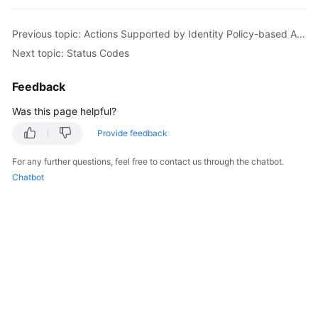
Overview
Previous topic: Actions Supported by Identity Policy-based Authorization
Billing
Next topic: Status Codes
Getting
Feedback
Started
Was this page helpful?
User
Provide feedback
Guide
For any further questions, feel free to contact us through the chatbot.
Best
Chatbot
Practices
API
Reference
SDK
Reference