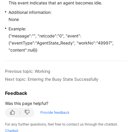
This event indicates that an agent becomes idle.
Price
Details
Additional information:
None
Developer
Example:
Guide
{"message":"", "retcode":"0", "event":
{"eventType":"AgentState_Ready", "workNo":"49997",
API
"content":null}}
Reference
FAQs
Previous topic: Working
Next topic: Entering the Busy State Successfully
General
Reference
Feedback
Glossary
Was this page helpful?
Provide feedback
Shared
Responsibilities
For any further questions, feel free to contact us through the chatbot.
Chatbot