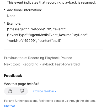
This event indicates that recording playback is resumed.
Price
Details
Additional information:
None
Developer
Example:
Guide
{"message":"", "retcode":"0", "event":
{"eventType":"AgentMediaEvent_ResumePlayDone",
API
"workNo":"49999", "content":null}}
Reference
FAQs
Previous topic: Recording Playback Paused
Next topic: Recording Playback Fast-Forwarded
General
Reference
Feedback
Glossary
Was this page helpful?
Provide feedback
Shared
Responsibilities
For any further questions, feel free to contact us through the chatbot.
Chatbot