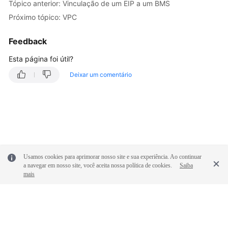
Tópico anterior: Vinculação de um EIP a um BMS
Rede
Próximo tópico: VPC
EIP
Feedback
Visão
Esta página foi útil?
geral
Deixar um comentário
Vinculação
de
um
EIP
a
um
BMS
Usamos cookies para aprimorar nosso site e sua experiência. Ao continuar
a navegar em nosso site, você aceita nossa política de cookies.
Saiba
mais
Desvinculação
de
um
EIP
de