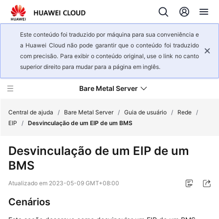
Este conteúdo foi traduzido por máquina para sua conveniência e
a Huawei Cloud não pode garantir que o conteúdo foi traduzido
com precisão. Para exibir o conteúdo original, use o link no canto
superior direito para mudar para a página em inglês.
Bare Metal Server
Central de ajuda
/
Bare Metal Server
/
Guia de usuário
/
Rede
/
EIP
/
Desvinculação de um EIP de um BMS
Visão
Desvinculação de um EIP de um
geral
BMS
de
serviço
Atualizado em
2023-05-09 GMT+08:00
Primeiros
Cenários
passos