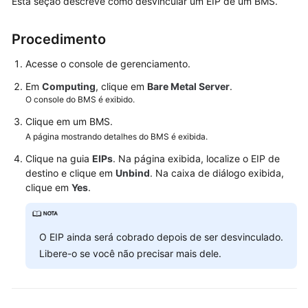
Esta seção descreve como desvincular um EIP de um BMS.
Guia
de
Procedimento
usuário
Acesse o console de gerenciamento.
Operações
Em
Computing
, clique em
Bare Metal Server
.
comuns
O console do BMS é exibido.
Clique em um BMS.
Instância
A página mostrando detalhes do BMS é exibida.
Imagem
Clique na guia
EIPs
. Na página exibida, localize o EIP de
destino e clique em
Unbind
. Na caixa de diálogo exibida,
clique em
Yes
.
Disco
Par
de
O EIP ainda será cobrado depois de ser desvinculado.
chaves
Libere-o se você não precisar mais dele.
e
senha