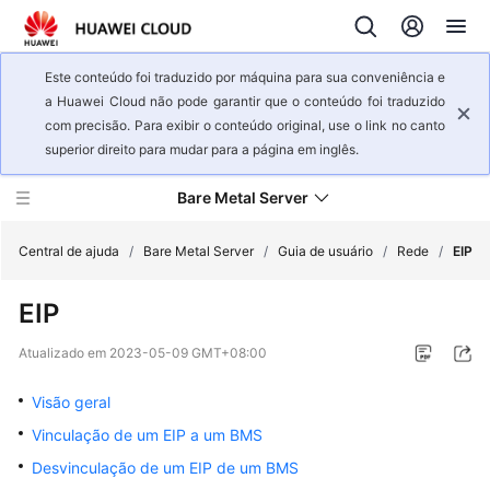
Este conteúdo foi traduzido por máquina para sua conveniência e
a Huawei Cloud não pode garantir que o conteúdo foi traduzido
com precisão. Para exibir o conteúdo original, use o link no canto
superior direito para mudar para a página em inglês.
Bare Metal Server
Central de ajuda
/
Bare Metal Server
/
Guia de usuário
/
Rede
/
EIP
EIP
Visão
geral
Atualizado em
2023-05-09 GMT+08:00
de
serviço
Visão geral
Vinculação de um EIP a um BMS
Primeiros
passos
Desvinculação de um EIP de um BMS