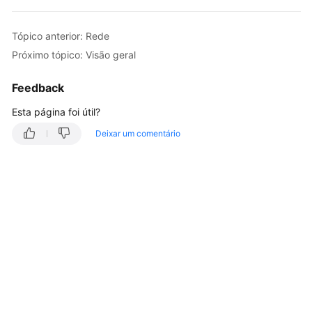
Guia
de
Tópico anterior: Rede
usuário
Próximo tópico: Visão geral
Operações
Feedback
comuns
Esta página foi útil?
Instância
Deixar um comentário
Imagem
Disco
Par
de
chaves
e
senha