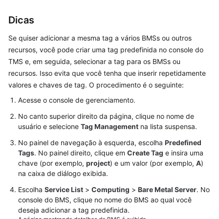
por
tag
Dicas
Se quiser adicionar a mesma tag a vários BMSs ou outros
Exclusão
recursos, você pode criar uma tag predefinida no console do
de
tags
TMS e, em seguida, selecionar a tag para os BMSs ou
recursos. Isso evita que você tenha que inserir repetidamente
Localização
valores e chaves de tag. O procedimento é o seguinte:
do
Acesse o console de gerenciamento.
recurso
No canto superior direito da página, clique no nome de
usuário e selecione
Tag Management
na lista suspensa.
Ajuste
de
No painel de navegação à esquerda, escolha
Predefined
cotas
Tags
. No painel direito, clique em
Create Tag
e insira uma
de
chave (por exemplo,
project
) e um valor (por exemplo,
A
)
recurso
na caixa de diálogo exibida.
Escolha
Service List
>
Computing
>
Bare Metal Server
. No
Monitoramento
console do BMS, clique no nome do BMS ao qual você
do
deseja adicionar a tag predefinida.
servidor