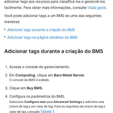
adicionar tags aos recursos para classificá-los e gerenciá-los
Guia
facilmente. Para obter mais informações, consulte
Visão geral
.
de
Você pode adicionar tags a um BMS de uma das seguintes
usuário
maneiras:
Operações
Adicionar tags durante a criação do BMS
comuns
Adicionar tags na página detalhes do BMS
Instância
Adicionar tags durante a criação do BMS
Imagem
Acesse o console de gerenciamento.
Disco
Em
Computing
, clique em
Bare Metal Server
.
O console do BMS é exibido.
Par
de
Clique em
Buy
BMS
.
chaves
Configure os parâmetros do BMS.
e
Selecione
Configure now
para
Advanced Settings
e adicione uma
senha
chave de tag e um valor de tag. Para os requisitos de chave de tag e
Tabela 1
valor de tag, consulte
.