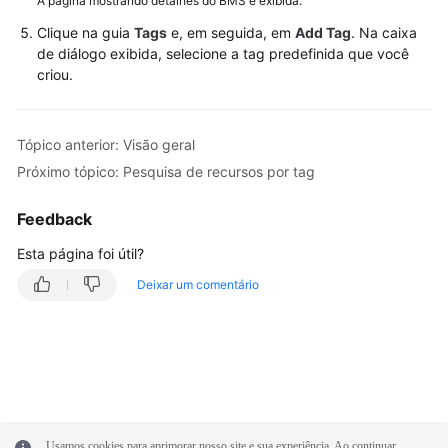
A página mostrando detalhes do BMS é exibida.
Clique na guia
Tags
e, em seguida, em
Add Tag
. Na caixa
História
de diálogo exibida, selecione a tag predefinida que você
de
criou.
mudanças
Perguntas
Tópico anterior: Visão geral
frequentes
Próximo tópico: Pesquisa de recursos por tag
Referência
de
Feedback
API
Esta página foi útil?
No
Deixar um comentário
momento,
o
conteúdo
não
está
disponível
no
Usamos cookies para aprimorar nosso site e sua experiência. Ao continuar