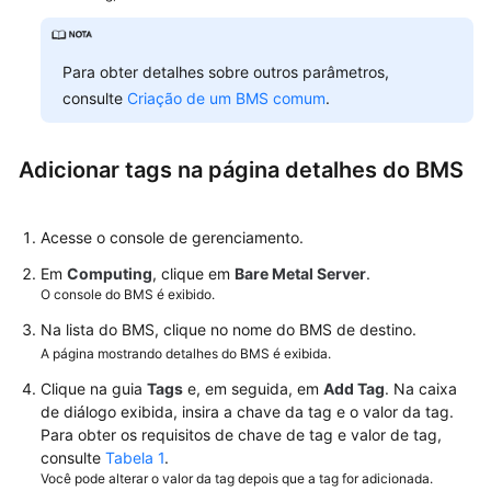
Rede
Segurança
Para obter detalhes sobre outros parâmetros,
consulte
Criação de um BMS comum
.
Recursos
e
Tags
Adicionar tags na página detalhes do BMS
Tag
Acesse o console de gerenciamento.
Visão
Em
Computing
, clique em
Bare Metal Server
.
geral
O console do BMS é exibido.
Na lista do BMS, clique no nome do BMS de destino.
Adição
A página mostrando detalhes do BMS é exibida.
de
tags
Clique na guia
Tags
e, em seguida, em
Add Tag
. Na caixa
de diálogo exibida, insira a chave da tag e o valor da tag.
Pesquisa
Para obter os requisitos de chave de tag e valor de tag,
de
consulte
Tabela 1
.
Você pode alterar o valor da tag depois que a tag for adicionada.
recursos