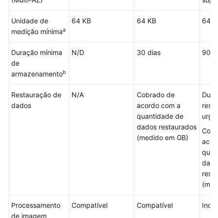
Guide
Unidade de
64 KB
64 KB
64 K
(ME-
a
medição mínima
Abu
Dhabi
Duração mínima
N/D
30 dias
90 d
Region)
de
b
armazenamento
API
Reference
Restauração de
N/A
Cobrado de
Duas
(ME-
dados
acordo com a
rest
Abu
quantidade de
urge
Dhabi
dados restaurados
Region)
Cobr
(medido em GB)
acor
Tool
quan
Guide
dado
(OBS
rest
Browser+)
(med
(ME-
Processamento
Abu
Compatível
Compatível
Inco
de imagem
Dhabi