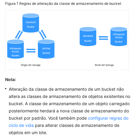
(Paris
Figura 1
Regras de alteração da classe de armazenamento de bucket
Region)
Permissions
Configuration
Guide
(Paris
Region)
User
Guide
(Kuala
Nota:
Lumpur
Alteração da classe de armazenamento de um bucket não
Region)
altera as classes de armazenamento de objetos existentes no
bucket. A classe de armazenamento de um objeto carregado
API
posteriormente herdará a nova classe de armazenamento do
Reference
bucket por padrão. Você também pode
configurar regras do
(Kuala
Lumpur
ciclo de vida
para alterar classes de armazenamento de
Region)
objetos em um lote.