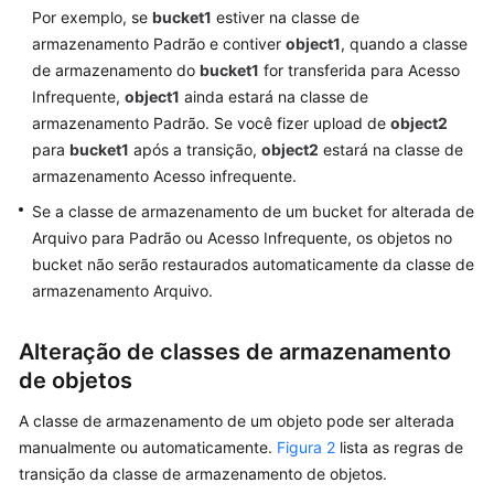
Por exemplo, se
bucket1
estiver na classe de
Tool
armazenamento Padrão e contiver
object1
, quando a classe
Guide
de armazenamento do
bucket1
for transferida para Acesso
(OBS
Infrequente,
object1
ainda estará na classe de
Browser+)
armazenamento Padrão. Se você fizer upload de
object2
(Kuala
para
bucket1
após a transição,
object2
estará na classe de
Lumpur
armazenamento Acesso infrequente.
Region)
Se a classe de armazenamento de um bucket for alterada de
Tool
Arquivo para Padrão ou Acesso Infrequente, os objetos no
Guide
bucket não serão restaurados automaticamente da classe de
(obsutil)
armazenamento Arquivo.
(Kuala
Lumpur
Alteração de classes de armazenamento
Region)
de objetos
Parallel
A classe de armazenamento de um objeto pode ser alterada
File
manualmente ou automaticamente.
Figura 2
lista as regras de
System
transição da classe de armazenamento de objetos.
Feature