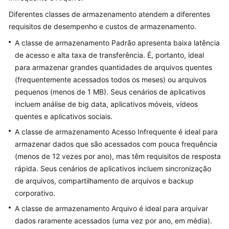
usuário
Diferentes classes de armazenamento atendem a diferentes
Referência
requisitos de desempenho e custos de armazenamento.
de
A classe de armazenamento Padrão apresenta baixa latência
API
de acesso e alta taxa de transferência. É, portanto, ideal
para armazenar grandes quantidades de arquivos quentes
Primeiros
(frequentemente acessados todos os meses) ou arquivos
passos
pequenos (menos de 1 MB). Seus cenários de aplicativos
incluem análise de big data, aplicativos móveis, vídeos
Perguntas
frequentes
quentes e aplicativos sociais.
A classe de armazenamento Acesso Infrequente é ideal para
No
armazenar dados que são acessados com pouca frequência
momento,
(menos de 12 vezes por ano), mas têm requisitos de resposta
o
rápida. Seus cenários de aplicativos incluem sincronização
conteúdo
de arquivos, compartilhamento de arquivos e backup
não
corporativo.
está
disponível
A classe de armazenamento Arquivo é ideal para arquivar
no
dados raramente acessados (uma vez por ano, em média).
seu