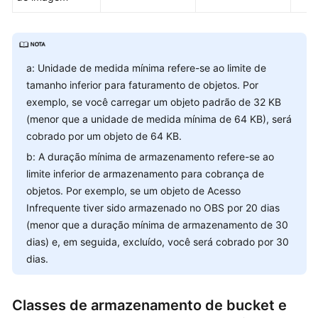
Region)
Tool
Guide
a: Unidade de medida mínima refere-se ao limite de
(obsfs)
tamanho inferior para faturamento de objetos. Por
(ME-
exemplo, se você carregar um objeto padrão de 32 KB
Abu
(menor que a unidade de medida mínima de 64 KB), será
Dhabi
cobrado por um objeto de 64 KB.
Region)
b: A duração mínima de armazenamento refere-se ao
Tool
limite inferior de armazenamento para cobrança de
Guide
objetos. Por exemplo, se um objeto de Acesso
(obsutil)
Infrequente tiver sido armazenado no OBS por 20 dias
(ME-
(menor que a duração mínima de armazenamento de 30
Abu
dias) e, em seguida, excluído, você será cobrado por 30
Dhabi
dias.
Region)
Parallel
Classes de armazenamento de bucket e
File