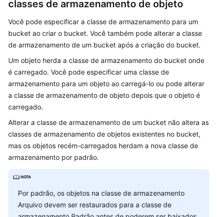
classes de armazenamento de objeto
System
Feature
Você pode especificar a classe de armazenamento para um
Guide(ME-
bucket ao criar o bucket. Você também pode alterar a classe
Abu
de armazenamento de um bucket após a criação do bucket.
Dhabi
Um objeto herda a classe de armazenamento do bucket onde
Region)
é carregado. Você pode especificar uma classe de
User
armazenamento para um objeto ao carregá-lo ou pode alterar
Guide
a classe de armazenamento de objeto depois que o objeto é
(Paris
carregado.
Region)
Alterar a classe de armazenamento de um bucket não altera as
classes de armazenamento de objetos existentes no bucket,
Tool
mas os objetos recém-carregados herdam a nova classe de
Guide
armazenamento por padrão.
(OBS
Browser+)
(Paris
Region)
Por padrão, os objetos na classe de armazenamento
Arquivo devem ser restaurados para a classe de
Tool
armazenamento Padrão antes de poderem ser baixados.