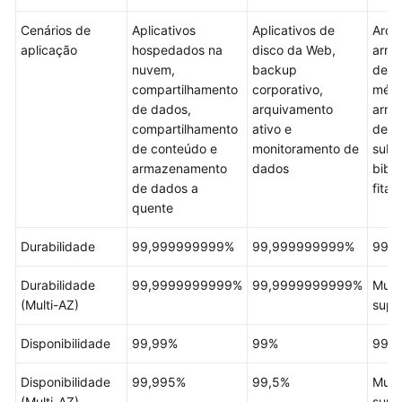
Configuration
Cenários de
Aplicativos
Aplicativos de
Arqu
Guide
aplicação
hospedados na
disco da Web,
arma
nuvem,
backup
de i
Tools
compartilhamento
corporativo,
médi
Guide
de dados,
arquivamento
arma
compartilhamento
ativo e
de v
Best
de conteúdo e
monitoramento de
subs
Practices
armazenamento
dados
bibli
de dados a
fitas
SDK
quente
Reference
Durabilidade
99,999999999%
99,999999999%
99,
Videos
Durabilidade
99,9999999999%
99,9999999999%
Mult
Glossary
(Multi-AZ)
supo
More
Disponibilidade
99,99%
99%
99%
Documents
Disponibilidade
99,995%
99,5%
Mult
(Multi-AZ)
User
supo