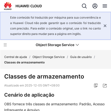
Este conteúdo foi traduzido por máquina para sua conveniência e
a Huawei Cloud não pode garantir que o conteúdo foi traduzido
com precisão. Para exibir o conteúdo original, use o link no canto
superior direito para mudar para a página em inglês.
Object Storage Service
Central de ajuda
/
Object Storage Service
/
Guia de usuário
/
Classes de armazenamento
Visão
Classes de armazenamento
geral
de
Atualizado em
2025-12-05 GMT+08:00
serviço
Cenário de aplicação
Guia
OBS fornece três classes de armazenamento: Padrão, Acesso
de
Infrequente e Arquivo.