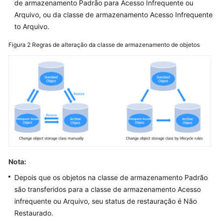
de armazenamento Padrão para Acesso Infrequente ou
Arquivo, ou da classe de armazenamento Acesso Infrequente
Parallel
File
to Arquivo.
System
Figura 2
Regras de alteração da classe de armazenamento de objetos
Feature
Guide(Ankara
Region)
Tool
Guide
(OBS
Browser+)
(Ankara
Region)
Nota:
Tool
Depois que os objetos na classe de armazenamento Padrão
Guide
são transferidos para a classe de armazenamento Acesso
(obsutil)
infrequente ou Arquivo, seu status de restauração é Não
(Ankara
Region)
Restaurado.