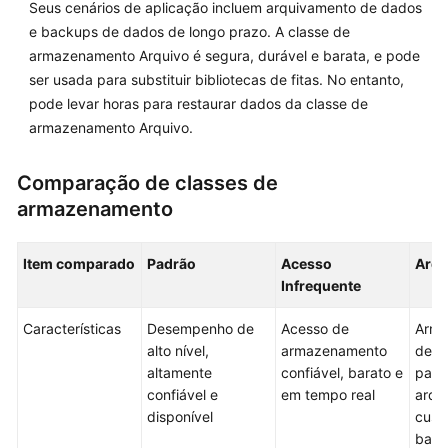
Seus cenários de aplicação incluem arquivamento de dados
idioma
e backups de dados de longo prazo. A classe de
selecionado.
armazenamento Arquivo é segura, durável e barata, e pode
Consulte
ser usada para substituir bibliotecas de fitas. No entanto,
a
pode levar horas para restaurar dados da classe de
versão
armazenamento Arquivo.
em
inglês.
Comparação de classes de
What's
armazenamento
New
Product
Item comparado
Padrão
Acesso
Arqu
Notices
Infrequente
Billing
Características
Desempenho de
Acesso de
Arma
alto nível,
armazenamento
de l
User
altamente
confiável, barato e
para
Guide
confiável e
em tempo real
arqu
disponível
cust
baix
Permissions