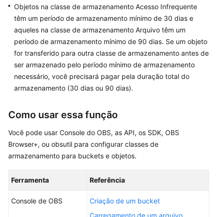
Objetos na classe de armazenamento Acesso Infrequente
Operation
têm um período de armazenamento mínimo de 30 dias e
Guide
aqueles na classe de armazenamento Arquivo têm um
(Leaving
período de armazenamento mínimo de 90 dias. Se um objeto
soon.
for transferido para outra classe de armazenamento antes de
Moving
ser armazenado pelo período mínimo de armazenamento
to
necessário, você precisará pagar pela duração total do
User
armazenamento (30 dias ou 90 dias).
Guide.)
Before
Como usar essa função
You
Start
Você pode usar Console do OBS, as API, os SDK, OBS
Browser+, ou obsutil para configurar classes de
Storage
armazenamento para buckets e objetos.
Classes
Ferramenta
Referência
Bucket
Management
Console de OBS
Criação de um bucket
Carregamento de um arquivo