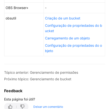
Logging
OBS Browser+
-
Parallel
obsutil
Criação de um bucket
File
System
Configuração de propriedades do b
ucket
Image
Carregamento de um objeto
Processing
Configuração de propriedades do o
(Leaving
bjeto
soon.
Moving
to
User
Tópico anterior: Gerenciamento de permissões
Guide.)
Próximo tópico: Gerenciamento de bucket
Parallel
File
Feedback
System
Esta página foi útil?
(Leaving
soon.
Deixar um comentário