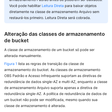
Guide
Você pode habilitar
Leitura Direta
para baixar objetos
(obsfs)
diretamente na classe de armazenamento Arquivo sem
(Paris
restaurá-los primeiro. Leitura Direta será cobrada.
Region)
Tool
Alteração das classes de armazenamento
Guide
de bucket
(obsutil)
(Paris
A classe de armazenamento de um bucket só pode ser
Region)
alterada manualmente.
Figura 1
lista as regras de transição da classe de
Parallel
armazenamento do bucket. As classes de armazenamento
File
OBS Padrão e Acesso Infrequente suportam as diretivas de
System
Feature
redundância de dados single-AZ e multi-AZ, enquanto a classe
Guide(Paris
de armazenamento Arquivo suporta apenas a diretiva de
Region)
redundância single-AZ. A política de redundância de dados de
um bucket não pode ser modificada, mesmo quando sua
Image
classe de armazenamento é alterada.
Processing