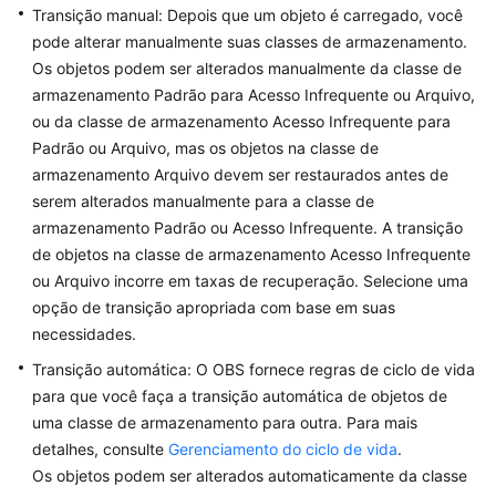
Guide
Transição manual: Depois que um objeto é carregado, você
(Kuala
pode alterar manualmente suas classes de armazenamento.
Lumpur
Os objetos podem ser alterados manualmente da classe de
Region)
armazenamento Padrão para Acesso Infrequente ou Arquivo,
ou da classe de armazenamento Acesso Infrequente para
Best
Padrão ou Arquivo, mas os objetos na classe de
Practices
armazenamento Arquivo devem ser restaurados antes de
(Kuala
serem alterados manualmente para a classe de
Lumpur
armazenamento Padrão ou Acesso Infrequente. A transição
Region)
de objetos na classe de armazenamento Acesso Infrequente
ou Arquivo incorre em taxas de recuperação. Selecione uma
User
Guide
opção de transição apropriada com base em suas
(Ankara
necessidades.
Region)
Transição automática: O OBS fornece regras de ciclo de vida
para que você faça a transição automática de objetos de
API
uma classe de armazenamento para outra. Para mais
Reference
detalhes, consulte
Gerenciamento do ciclo de vida
.
(Ankara
Os objetos podem ser alterados automaticamente da classe
Region)