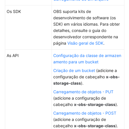
Object
Management
Os SDK
OBS suporta kits de
desenvolvimento de software (os
Permissions
SDK) em vários idiomas. Para obter
Control
detalhes, consulte o guia do
desenvolvedor correspondente na
Data
página
Visão geral de SDK
.
Management
As API
Configuração da classe de armazen
Data
amento para um bucket
Access
Criação de um bucket
(adicione a
configuração de cabeçalho
x-obs-
Data
storage-class
).
Security
Carregamento de objetos - PUT
(adicione a configuração de
Data
cabeçalho
x-obs-storage-class
).
Processing
Carregamento de objetos - POST
Monitoring
(adicione a configuração de
and
cabeçalho
x-obs-storage-class
).