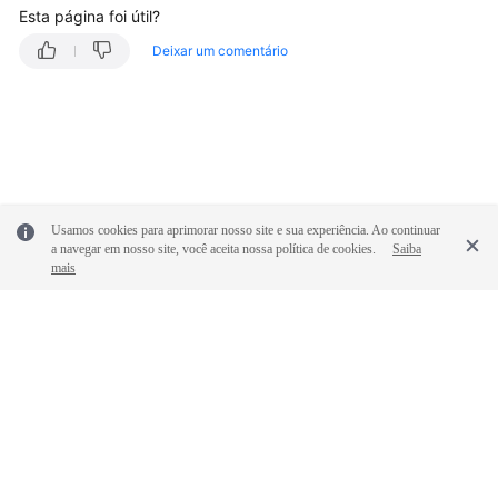
Esta página foi útil?
Deixar um comentário
Usamos cookies para aprimorar nosso site e sua experiência. Ao continuar
a navegar em nosso site, você aceita nossa política de cookies.
Saiba
mais
© 2026, Huawei Cloud Computing Technologies Co., Ltd. E/ou suas
afiliadas. Todos os direitos reservados.