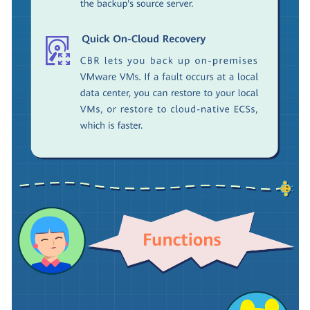
Guide
Best
Practices
SDK
Reference
Troubleshooting
Videos
More
Documents
Glossary