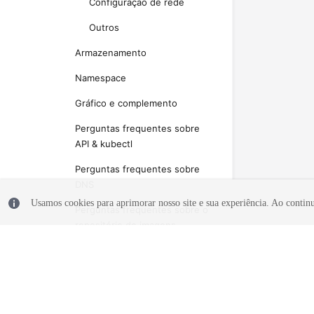
Configuração de rede
Outros
Armazenamento
Namespace
Gráfico e complemento
Perguntas frequentes sobre
API & kubectl
Perguntas frequentes sobre
DNS
Usamos cookies para aprimorar nosso site e sua experiência. Ao continua
Perguntas frequentes sobre o
repositório de imagens
Permissões
Referência
No momento, o conteúdo não está
disponível no seu idioma selecionado.