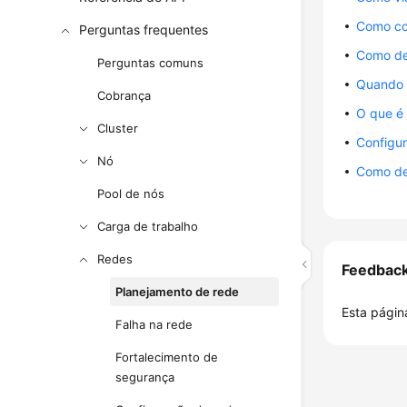
Como co
Perguntas frequentes
Como def
Perguntas comuns
Quando 
Cobrança
O que é
Cluster
Configur
Nó
Como def
Pool de nós
Carga de trabalho
Redes
Feedbac
Planejamento de rede
Esta página
Falha na rede
Fortalecimento de
segurança