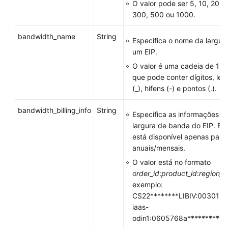
O valor pode ser 5, 10, 20, 
300, 500 ou 1000.
bandwidth_name
String
Especifica o nome da largur
um EIP.
O valor é uma cadeia de 1 a
que pode conter dígitos, let
(_), hifens (-) e pontos (.).
bandwidth_billing_info
String
Especifica as informações 
largura de banda do EIP. Es
está disponível apenas para
anuais/mensais.
O valor está no formato
order_id
:
product_id
:
region_i
exemplo:
CS22********LIBIV:00301-**
iaas-
odin1:0605768a**********