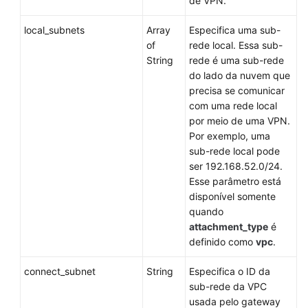
de VPN.
Troubleshooting
local_subnets
Array
Especifica uma sub-
of
rede local. Essa sub-
More
String
rede é uma sub-rede
Documents
do lado da nuvem que
precisa se comunicar
Videos
com uma rede local
por meio de uma VPN.
Por exemplo, uma
sub-rede local pode
ser 192.168.52.0/24.
Esse parâmetro está
disponível somente
quando
attachment_type
é
definido como
vpc
.
connect_subnet
String
Especifica o ID da
sub-rede da VPC
usada pelo gateway