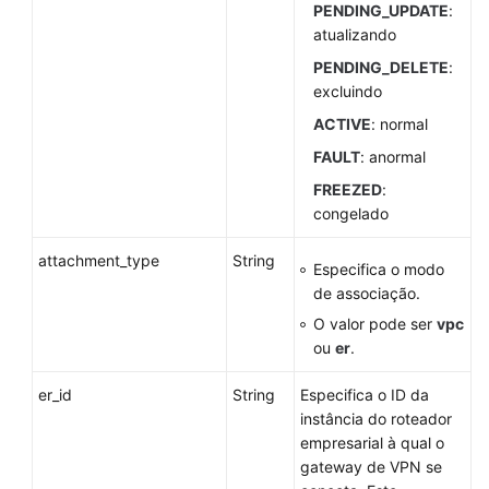
PENDING_UPDATE
:
Políticas
atualizando
de
PENDING_DELETE
:
permissões
excluindo
e
ações
ACTIVE
: normal
suportadas
FAULT
: anormal
FREEZED
:
Apêndices
congelado
História
attachment_type
String
Especifica o modo
de
de associação.
mudanças
O valor pode ser
vpc
No
ou
er
.
momento,
o
er_id
String
Especifica o ID da
conteúdo
instância do roteador
não
empresarial à qual o
está
gateway de VPN se
disponível