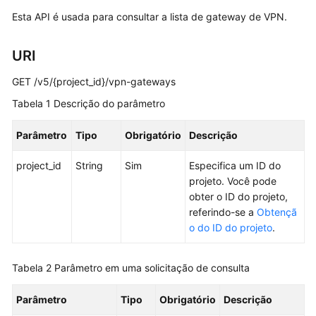
Esta API é usada para consultar a lista de gateway de VPN.
Guia
de
usuário
URI
Perguntas
GET /v5/{project_id}/vpn-gateways
frequentes
Tabela 1
Descrição do parâmetro
Referência
Parâmetro
Tipo
Obrigatório
Descrição
de
API
project_id
String
Sim
Especifica um ID do
projeto. Você pode
Antes
obter o ID do projeto,
de
referindo-se a
Obtençã
começar
o do ID do projeto
.
Visão
Tabela 2
Parâmetro em uma solicitação de consulta
geral
da
Parâmetro
Tipo
Obrigatório
Descrição
API