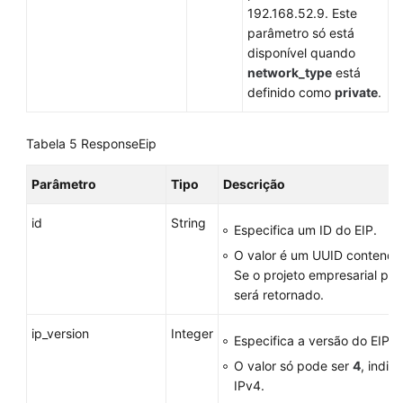
192.168.52.9. Este
parâmetro só está
disponível quando
network_type
está
definido como
private
.
Tabela 5
ResponseEip
Parâmetro
Tipo
Descrição
id
String
Especifica um ID do EIP.
O valor é um UUID contendo
Se o projeto empresarial pad
será retornado.
ip_version
Integer
Especifica a versão do EIP.
O valor só pode ser
4
, indi
IPv4.