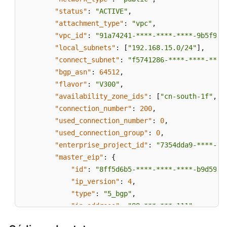
"ip_address"
:
"88.***.***.199"
,
"status"
:
"ACTIVE"
,
"charge_mode"
:
"bandwidth"
,
"attachment_type"
:
"vpc"
,
"bandwidth_id"
:
"887d61f7-****-****-**
"vpc_id"
:
"91a74241-****-****-****-9b5f98c
"bandwidth_size"
:
300
,
"local_subnets"
:
[
"192.168.15.0/24"
]
,
"bandwidth_name"
:
"vpngw-bandwidth-1af
"connect_subnet"
:
"f5741286-****-****-****
}
,
"bgp_asn"
:
64512
,
"created_at"
:
"2022-11-28T02:36:16.834Z"
,
"flavor"
:
"V300"
,
"updated_at"
:
"2022-11-28T02:36:16.834Z"
,
"availability_zone_ids"
:
[
"cn-south-1f"
,
"
"access_vpc_id"
:
"91a74241-****-****-****-
"connection_number"
:
200
,
"access_subnet_id"
:
"f5741286-****-****-**
"used_connection_number"
:
0
,
}
,
{
"used_connection_group"
:
0
,
"id"
:
"66ddeacb-****-****-****-9a414b5bd7d
"enterprise_project_id"
:
"7354dda9-****-**
"name"
:
"vpngw-2be4"
,
"master_eip"
:
{
"network_type"
:
"public"
,
"id"
:
"8ff5d6b5-****-****-****-b9d5980
"status"
:
"ACTIVE"
,
"ip_version"
:
4
,
"attachment_type"
:
"er"
,
"type"
:
"5_bgp"
,
"er_id"
:
"c62fad0d-****-****-****-e06c4c35
"ip_address"
:
"88.***.***.111"
,
"bgp_asn"
:
64512
,
"charge_mode"
:
"bandwidth"
,
"flavor"
:
"V300"
,