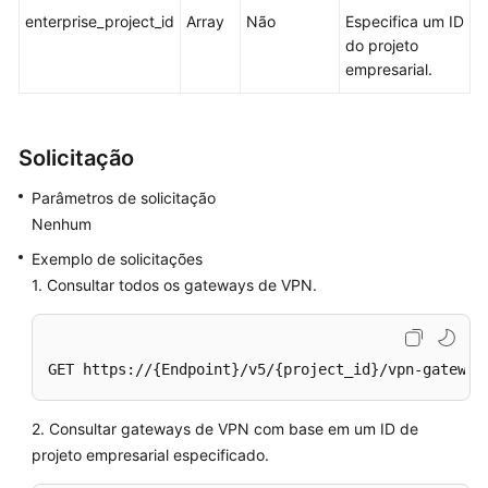
enterprise_project_id
Array
Não
Especifica um ID
Chamada
do projeto
das
empresarial.
APIs
APIs
da
Solicitação
VPN
Parâmetros de solicitação
da
Nenhum
edição
profissional
Exemplo de solicitações
1. Consultar todos os gateways de VPN.
Gateway
de
VPN
GET https://{Endpoint}/v5/{project_id}/vpn-gateway
Criação
de
2. Consultar gateways de VPN com base em um ID de
um
projeto empresarial especificado.
gateway