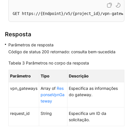
de
VPN
GET https://{Endpoint}/v5/{project_id}/vpn-gateway
Consulta
de
Resposta
um
gateway
Parâmetros de resposta
de
Código de status 200 retornado: consulta bem-sucedida
VPN
especificado
Tabela 3
Parâmetros no corpo da resposta
Consulta
Parâmetro
Tipo
Descrição
da
lista
vpn_gateways
Array of
Res
Especifica as informações
de
ponseVpnGa
do gateway.
gateways
teway
de
VPN
request_id
String
Especifica um ID da
solicitação.
Atualização