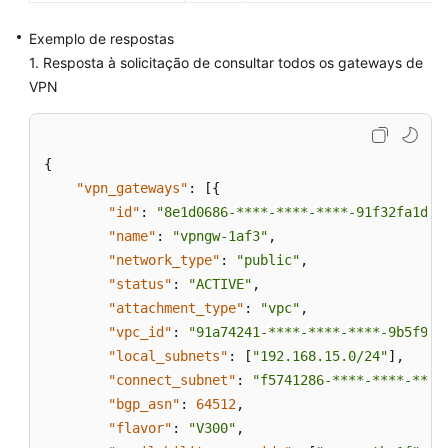
Exemplo de respostas
1. Resposta à solicitação de consultar todos os gateways de
VPN
{
"vpn_gateways"
:
[
{
"id"
:
"8e1d0686-****-****-****-91f32fa1dfc
"name"
:
"vpngw-1af3"
,
"network_type"
:
"public"
,
"status"
:
"ACTIVE"
,
"attachment_type"
:
"vpc"
,
"vpc_id"
:
"91a74241-****-****-****-9b5f98c
"local_subnets"
:
[
"192.168.15.0/24"
]
,
"connect_subnet"
:
"f5741286-****-****-****
"bgp_asn"
:
64512
,
"flavor"
:
"V300"
,