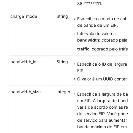
88.***.***.11.
charge_mode
String
Especifica o modo de cobran
de banda de um EIP.
Intervalo de valores:
bandwidth
: cobrado pela l
traffic
: cobrado pelo tráfego
bandwidth_id
String
Especifica o ID de largura 
EIP.
O valor é um UUID contendo
bandwidth_size
Integer
Especifica a largura de band
um EIP. A largura de banda
varia de acordo com as reg
do serviço EIP. Você pode e
de serviço para aumentar a 
banda máxima do EIP em su