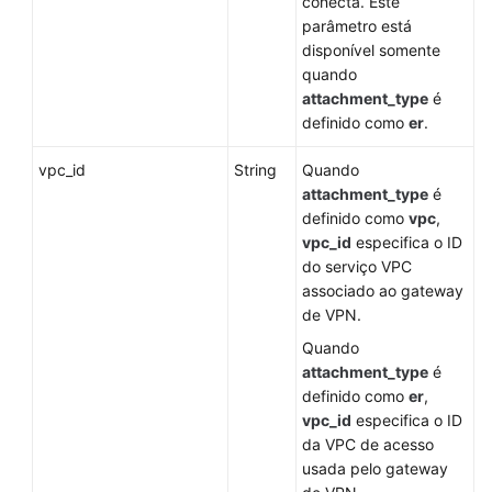
conecta. Este
no
parâmetro está
seu
disponível somente
idioma
quando
selecionado.
attachment_type
é
Consulte
definido como
er
.
a
versão
vpc_id
String
Quando
em
attachment_type
é
inglês.
definido como
vpc
,
vpc_id
especifica o ID
What's
do serviço VPC
New
associado ao gateway
de VPN.
Billing
Quando
attachment_type
é
Administrator
definido como
er
,
Guide
vpc_id
especifica o ID
da VPC de acesso
Best
usada pelo gateway
Practices