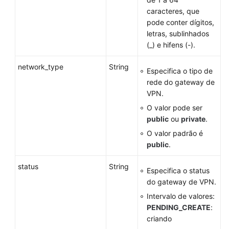
Gateway
caracteres, que
de
pode conter dígitos,
cliente
letras, sublinhados
(_) e hifens (-).
Conexão
network_type
String
de
Especifica o tipo de
VPN
rede do gateway de
VPN.
Monitoramento
O valor pode ser
de
public
ou
private
.
conexão
O valor padrão é
de
public
.
VPN
status
String
Especifica o status
Cota
do gateway de VPN.
Exemplos
Intervalo de valores:
de
PENDING_CREATE
:
aplicação
criando