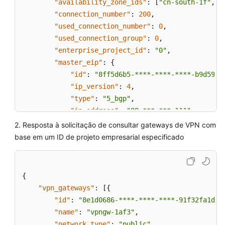
"availability_zone_ids"
:
[
"cn-south-1f"
,
"
"connection_number"
:
200
,
"used_connection_number"
:
0
,
"used_connection_group"
:
0
,
"enterprise_project_id"
:
"0"
,
"master_eip"
:
{
"id"
:
"8ff5d6b5-****-****-****-b9d5980
"ip_version"
:
4
,
"type"
:
"5_bgp"
,
"ip_address"
:
"88.***.***.111"
,
"charge_mode"
:
"bandwidth"
,
2. Resposta à solicitação de consultar gateways de VPN com
"bandwidth_id"
:
"aa62f8f2-****-****-**
base em um ID de projeto empresarial especificado
"bandwidth_size"
:
300
,
"bandwidth_name"
:
"vpngw-bandwidth-13a
}
,
{
"slave_eip"
:
{
"vpn_gateways"
:
[
{
"id"
:
"08e7e927-****-****-****-26a6394
"id"
:
"8e1d0686-****-****-****-91f32fa1dfc
"ip_version"
:
4
,
"name"
:
"vpngw-1af3"
,
"type"
:
"5_bgp"
,
"network_type"
:
"public"
,