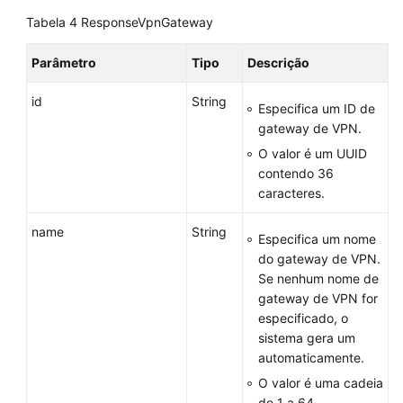
de
um
Tabela 4
ResponseVpnGateway
gateway
de
Parâmetro
Tipo
Descrição
VPN
id
String
Especifica um ID de
Exclusão
gateway de VPN.
de
O valor é um UUID
um
contendo 36
gateway
caracteres.
de
VPN
name
String
Especifica um nome
do gateway de VPN.
Consulta
Se nenhum nome de
das
gateway de VPN for
AZs
especificado, o
de
sistema gera um
gateways
automaticamente.
de
VPN
O valor é uma cadeia
de 1 a 64