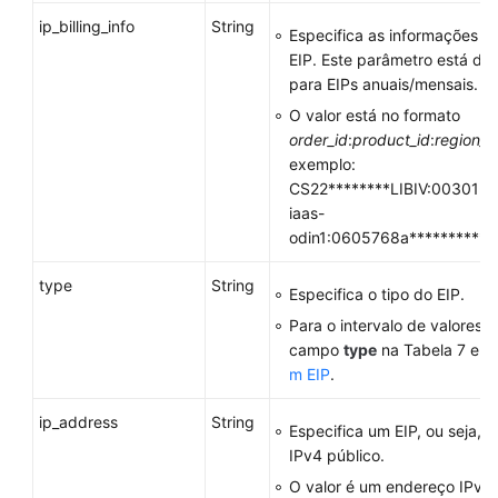
ip_billing_info
String
Especifica as informações d
EIP. Este parâmetro está di
para EIPs anuais/mensais.
O valor está no formato
order_id
:
product_id
:
region_i
exemplo:
CS22********LIBIV:00301-**
iaas-
odin1:0605768a**********
type
String
Especifica o tipo do EIP.
Para o intervalo de valores, 
campo
type
na Tabela 7 em
m EIP
.
ip_address
String
Especifica um EIP, ou seja,
IPv4 público.
O valor é um endereço IPv4,